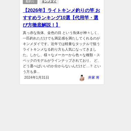
船釣り
キンメダイ
【2026年】ライトキンメ釣りの竿 お
すすめランキング10選【代用竿・選
び方徹底解説！】
真っ赤な魚体、金色の目 という魚体が神々しく、
一匹釣れただけでも満足感を満たしてくれるのが
キンメダイです。近年では軽量なタックルで狙う
ライトキンメなる釣り方も人気になってきまし
た。しかし、様々なメーカーから色々な種類・ス
ペックのモデルがラインナップされており、 ど、
どう選べばいいのか分からないんだけど…？ とい
う方も多...
2024年1月31日
井家 将