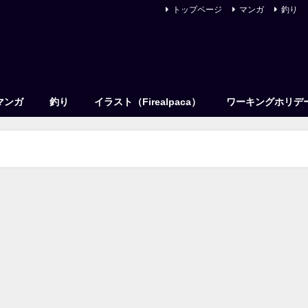
トップページ
マンガ
釣り
マンガ
釣り
イラスト（Firealpaca）
ワーキングホリデ