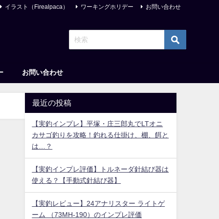
イラスト（Firealpaca）
ワーキングホリデー
お問い合わせ
ー
お問い合わせ
最近の投稿
【実釣インプレ】平塚・庄三郎丸でLTオニ
カサゴ釣りを攻略！釣れる仕掛け、棚、餌と
は…？
【実釣インプレ評価】トルネーダ針結び器は
使える？【手動式針結び器】
【実釣レビュー】24アナリスター ライトゲ
ーム （73MH-190）のインプレ評価