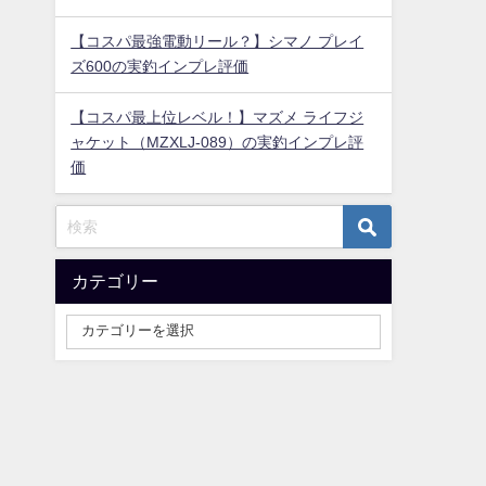
【コスパ最強電動リール？】シマノ プレイ
ズ600の実釣インプレ評価
【コスパ最上位レベル！】マズメ ライフジ
ャケット（MZXLJ-089）の実釣インプレ評
価
カテゴリー