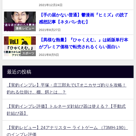
2021年12月24日
【手の届かない普通】鬱漫画『ヒミズ』の読了
感想記事【ネタバレ含む】
漫画 レビュー
2021年8月27日
【異様な熱量】『ひゃくえむ。』は紙版単行本
がプレミア価格で転売されるくらい面白い
スポーツ
2021年8月5日
最近の投稿
【実釣インプレ】平塚・庄三郎丸でLTオニカサゴ釣りを攻略！
釣れる仕掛け、棚、餌とは…？
【実釣インプレ評価】トルネーダ針結び器は使える？【手動式
針結び器】
【実釣レビュー】24アナリスター ライトゲーム （73MH-190）
のインプレ評価