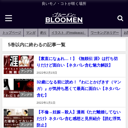
良いモノ・コトが咲く場所
-ブルーメン-
BLOOMEN
トップページ
マンガ
釣り
イラスト（Firealpaca）
ワーキングホリデー
お
5巻以内に終わるの記事一覧
【素直になぁれ…！】《無頼伝 涯》は打ち切
りだけど面白い【ネタバレ含む魅力解説】
アングラ
2022年2月15日
32歳になる前に読め！『わにとかげきす（マン
ガ）』が気持ち悪くて最高に面白い【ネタバレ
含む】
アングラ
2022年1月1日
【不倫→妊娠→殺人】漫画《ただ離婚してない
だけ》ネタバレ含む感想と見所紹介【読む浮気
防止】
アングラ