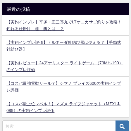
最近の投稿
【実釣インプレ】平塚・庄三郎丸でLTオニカサゴ釣りを攻略！
釣れる仕掛け、棚、餌とは…？
【実釣インプレ評価】トルネーダ針結び器は使える？【手動式
針結び器】
【実釣レビュー】24アナリスター ライトゲーム （73MH-190）
のインプレ評価
【コスパ最強電動リール？】シマノ プレイズ600の実釣インプ
レ評価
【コスパ最上位レベル！】マズメ ライフジャケット（MZXLJ-
089）の実釣インプレ評価