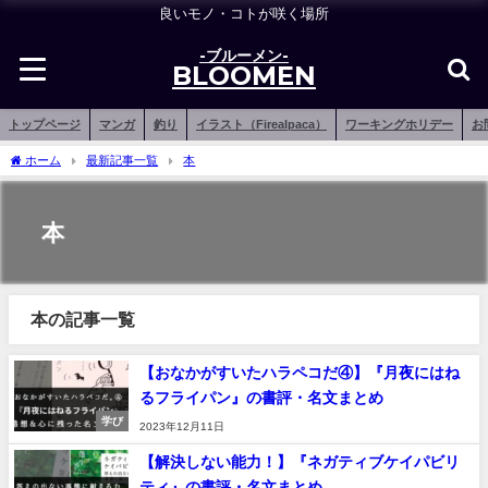
良いモノ・コトが咲く場所
-ブルーメン-
BLOOMEN
トップページ
マンガ
釣り
イラスト（Firealpaca）
ワーキングホリデー
お
ホーム
最新記事一覧
本
本
本の記事一覧
【おなかがすいたハラペコだ④】『月夜にはね
るフライパン』の書評・名文まとめ
学び
2023年12月11日
【解決しない能力！】『ネガティブケイパビリ
ティ』の書評・名文まとめ