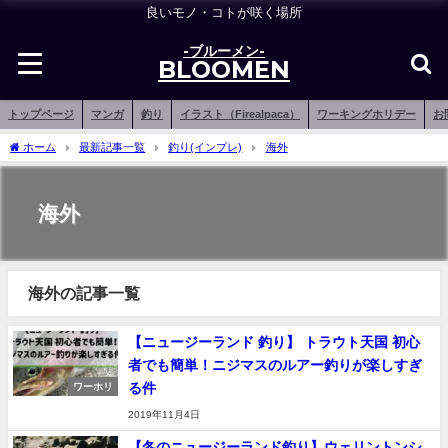
良いモノ・コトが咲く場所
-ブルーメン-
BLOOMEN
トップページ
マンガ
釣り
イラスト（Firealpaca）
ワーキングホリデー
お
ホーム
最新記事一覧
釣り(インプレ)
海外
海外
海外の記事一覧
【ニュージーランド 釣り】 トラウト天国 初心
者でも簡単！ニジマスのルアー釣りが楽しすぎ
る件
ワーホリ
2019年11月4日
【冬のニュージーランド釣り】ウェリントンシ