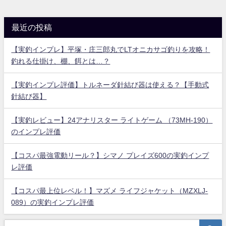
最近の投稿
【実釣インプレ】平塚・庄三郎丸でLTオニカサゴ釣りを攻略！
釣れる仕掛け、棚、餌とは…？
【実釣インプレ評価】トルネーダ針結び器は使える？【手動式
針結び器】
【実釣レビュー】24アナリスター ライトゲーム （73MH-190）
のインプレ評価
【コスパ最強電動リール？】シマノ プレイズ600の実釣インプ
レ評価
【コスパ最上位レベル！】マズメ ライフジャケット（MZXLJ-
089）の実釣インプレ評価