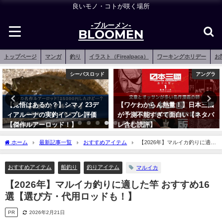
良いモノ・コトが咲く場所
-ブルーメン-
BLOOMEN
トップページ
マンガ
釣り
イラスト（Firealpaca）
ワーキングホリデー
お
シーバスロッド
アングラ
【覚悟はあるか？】シマノ 23デ
【ワケわからん熱量！】日本三國
ィアルーナの実釣インプレ評価
が予測不能すぎて面白い【ネタバ
【傑作ルアーロッド！】
レ含む読評】
2023年3月7日
2022年7月17日
ホーム
最新記事一覧
おすすめアイテム
【2026年】マルイカ釣りに適し
た竿 おすすめ16選【選び方・代用ロッドも！】
おすすめアイテム
船釣り
釣りアイテム
マルイカ
【2026年】マルイカ釣りに適した竿 おすすめ16
選【選び方・代用ロッドも！】
PR
2026年2月21日