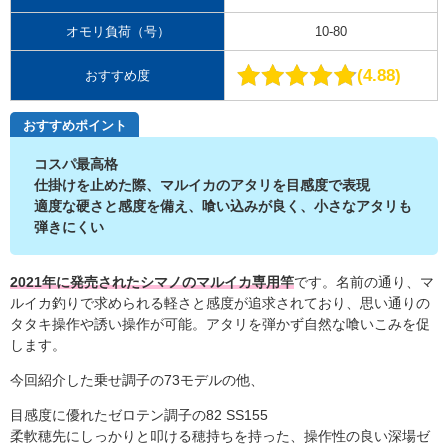
オモリ負荷（号）
10-80
4.88
おすすめ度
おすすめポイント
コスパ最高格
仕掛けを止めた際、マルイカのアタリを目感度で表現
適度な硬さと感度を備え、喰い込みが良く、小さなアタリも
弾きにくい
2021年に発売されたシマノのマルイカ専用竿
です。名前の通り、マ
ルイカ釣りで求められる軽さと感度が追求されており、思い通りの
タタキ操作や誘い操作が可能。アタリを弾かず自然な喰いこみを促
します。
今回紹介した乗せ調子の73モデルの他、
目感度に優れたゼロテン調子の82 SS155
柔軟穂先にしっかりと叩ける穂持ちを持った、操作性の良い深場ゼ