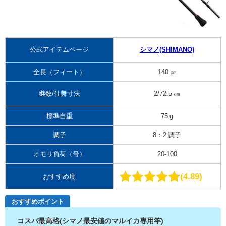
公式アイテムページ
シマノ(SHIMANO)
全長（フィート）
140 ㎝
継数/仕舞寸法
2/72.5 ㎝
標準自重
75 g
調子
8：2 調子
オモリ負荷（号）
20-100
4.89
おすすめ度
おすすめポイント
コスパ最高格(シマノ最安値のマルイカ専用竿)