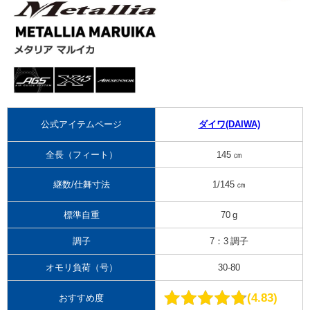
公式アイテムページ
ダイワ(DAIWA)
全長（フィート）
145 ㎝
継数/仕舞寸法
1/145 ㎝
標準自重
70 g
調子
7：3 調子
オモリ負荷（号）
30-80
4.83
おすすめ度