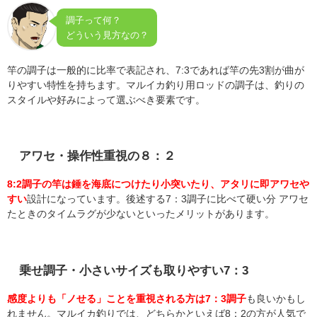
調子って何？
どういう見方なの？
竿の調子は一般的に比率で表記され、7:3であれば竿の先3割が曲が
りやすい特性を持ちます。マルイカ釣り用ロッドの調子は、釣りの
スタイルや好みによって選ぶべき要素です。
アワセ・操作性重視の８：２
8:2調子の竿は
錘を海底につけたり小突いたり、アタリに即アワセや
すい
設計になっています。後述する7：3調子に比べて硬い分 アワセ
たときのタイムラグが少ないといったメリットがあります。
乗せ調子・小さいサイズも取りやすい7：3
感度よりも「ノせる」ことを重視される方は7：3調子
も良いかもし
れません。マルイカ釣りでは、どちらかといえば8：2の方が人気で