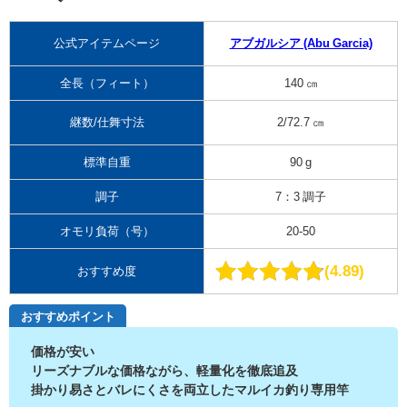
公式アイテムページ
アブガルシア (Abu Garcia)
全長（フィート）
140 ㎝
継数/仕舞寸法
2/72.7 ㎝
標準自重
90 g
調子
7：3 調子
オモリ負荷（号）
20-50
4.89
おすすめ度
おすすめポイント
価格が安い
リーズナブルな価格ながら、軽量化を徹底追及
掛かり易さとバレにくさを両立したマルイカ釣り専用竿