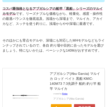
コスパ最強格となるアブガルシアの船竿「黒船」シリーズのマルイ
カモデル
です
。リーズナブルな価格ながら、軽量化、感度・操作性
の最適バランスを徹底追及。浅場から深場まで、マルイカ、アカイ
カなど、スッテを使う釣りに。浅場からやや深場に最適です。
そのほかにも零点モデルや、深場にも対応したMHモデルなどもライ
ンナップされているので、各自 釣り場や目的に合ったモデルを選び
ましょう。特にないかたは、ベーシックな140Mがおすすめです。
アブガルシア(Abu Garcia) マルイ
カ ロッド ベイト 黒船 KMIC-
140M73 7:3先調子 船釣 釣り竿 船
竿 マルイカ
created by
Rinker
アブガルシア(Abu Garcia)