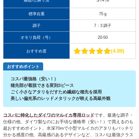
継数/仕舞寸法
3/74 ㎝
標準自重
75 g
調子
7：3 調子
オモリ負荷（号）
20-50
4.89
おすすめ度
おすすめポイント
コスパ最強格（安い！）
穂先部が着脱できる変則3ピース
ごく小さなアタリをだすため繊細な穂先を採用
美しい偏光系のレッドメタリックが映える高級外観
コスパに特化したダイワのマルイカ専用ロッド
です。最適な調子・
仕様の他、ダイワ製なのにお手頃な価格帯（安い！）で買えるのも
超おすすめポイント。水深70mで小型マルイカのアタリもバッチリ
分かる感度の他、高級感のあるデザインなど、コスパは最強クラス