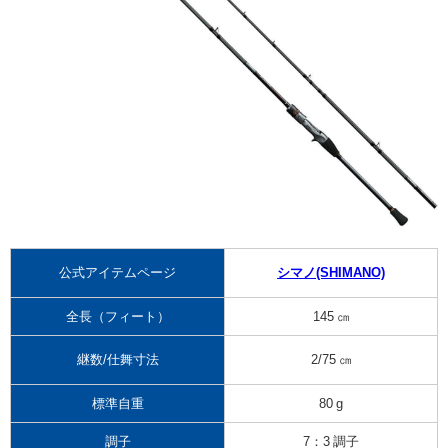
公式アイテムページ
シマノ(SHIMANO)
全長（フィート）
145 ㎝
継数/仕舞寸法
2/75 ㎝
標準自重
80 g
調子
7：3 調子