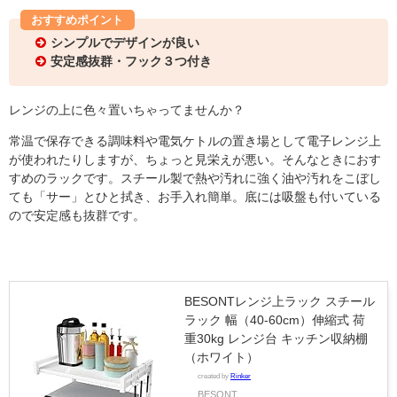
おすすめポイント
シンプルでデザインが良い
安定感抜群・フック３つ付き
レンジの上に色々置いちゃってませんか？
常温で保存できる調味料や電気ケトルの置き場として電子レンジ上
が使われたりしますが、ちょっと見栄えが悪い。そんなときにおす
すめのラックです。
スチール製で熱や汚れに強く油や汚れをこぼし
ても「サー」とひと拭き、お手入れ簡単。底には吸盤も付いている
ので安定感も抜群です。
BESONTレンジ上ラック スチール
ラック 幅（40-60cm）伸縮式 荷
重30kg レンジ台 キッチン収納棚
（ホワイト）
created by
Rinker
BESONT