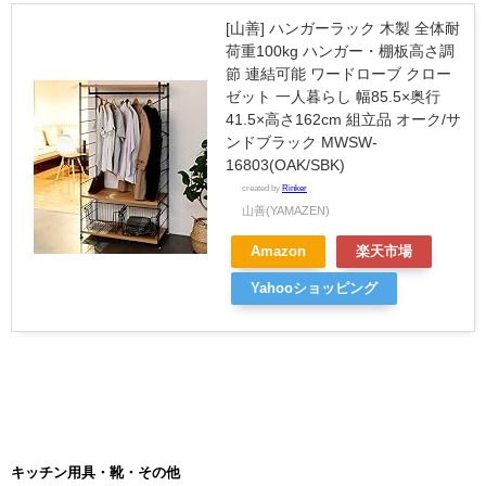
[山善] ハンガーラック 木製 全体耐
荷重100kg ハンガー・棚板高さ調
節 連結可能 ワードローブ クロー
ゼット 一人暮らし 幅85.5×奥行
41.5×高さ162cm 組立品 オーク/サ
ンドブラック MWSW-
16803(OAK/SBK)
created by
Rinker
山善(YAMAZEN)
Amazon
楽天市場
Yahooショッピング
キッチン用具・靴・その他