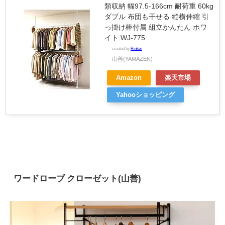
類収納 幅97.5-166cm 耐荷重 60kg
ダブル 布団も干せる 縦横伸縮 引
っ掛け棒付属 組立かんたん ホワ
イト WJ-775
created by
Rinker
山善(YAMAZEN)
Amazon
楽天市場
Yahooショッピング
ワードローブ クローゼット(山善)