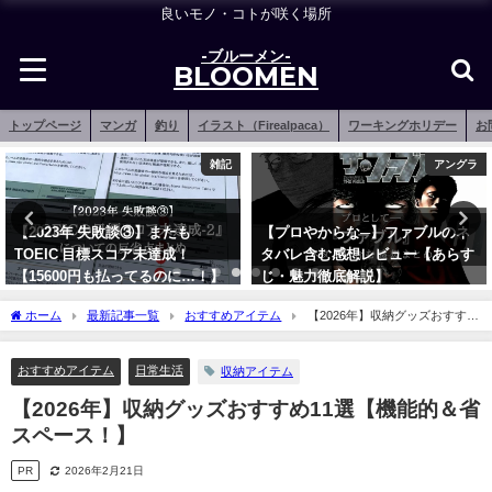
良いモノ・コトが咲く場所
-ブルーメン-
BLOOMEN
トップページ
マンガ
釣り
イラスト（Firealpaca）
ワーキングホリデー
お
雑記
アングラ
【2023年 失敗談③】またも
【プロやからな─】ファブルのネ
TOEIC 目標スコア未達成！
タバレ含む感想レビュー【あらす
【15600円も払ってるのに…！】
じ・魅力徹底解説】
2023年7月31日
2023年7月24日
ホーム
最新記事一覧
おすすめアイテム
【2026年】収納グッズおすすめ
11選【機能的＆省スペース！】
おすすめアイテム
日常生活
収納アイテム
【2026年】収納グッズおすすめ11選【機能的＆省
スペース！】
PR
2026年2月21日