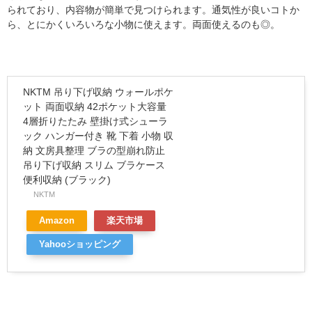
られており、内容物が簡単で見つけられます。通気性が良いコトか
ら、とにかくいろいろな小物に使えます。両面使えるのも◎。
NKTM 吊り下げ収納 ウォールポケ
ット 両面収納 42ポケット大容量
4層折りたたみ 壁掛け式シューラ
ック ハンガー付き 靴 下着 小物 収
納 文房具整理 ブラの型崩れ防止
吊り下げ収納 スリム ブラケース
便利収納 (ブラック)
NKTM
Amazon
楽天市場
Yahooショッピング