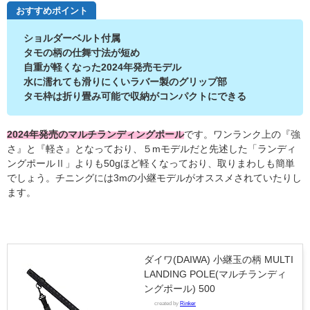
おすすめポイント
ショルダーベルト付属
タモの柄の仕舞寸法が短め
自重が軽くなった2024年発売モデル
水に濡れても滑りにくいラバー製のグリップ部
タモ枠は折り畳み可能で収納がコンパクトにできる
2024年発売のマルチランディングポール
です。
ワンランク上の『強
さ』と『軽さ』となっており、５mモデルだと先述した「ランディ
ングポールⅡ」よりも50gほど軽くなっており、取りまわしも簡単
でしょう。チニングには3mの小継モデルがオススメされていたりし
ます。
ダイワ(DAIWA) 小継玉の柄 MULTI
LANDING POLE(マルチランディ
ングポール) 500
created by
Rinker