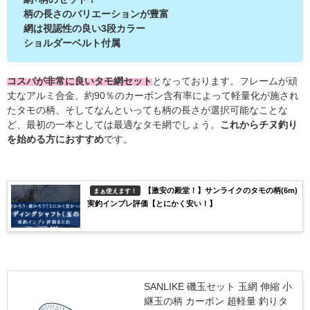
柄の長さのバリエーションが豊富
網は視認性の良い3段カラー
ショルダーベルト付属
コスパが非常に良いタモ網セット
となっております。フレームが頑
丈なアルミ合金、約90％のカーボン含有率によって軽量化が施され
たタモの柄、そしてなんといっても柄の長さが選択可能なことな
ど、最初の一本としては最適なタモ網でしょう。
これからチヌ釣り
を始める方におすすめ
です。
【激安の殿堂！】サンライクのタモの柄(6m)
まぁ使えます！
実釣インプレ評価【とにかく安い！】
SANLIKE 磯玉セット 玉網 伸縮 小
継玉の柄 カーボン 超軽量 釣りタ