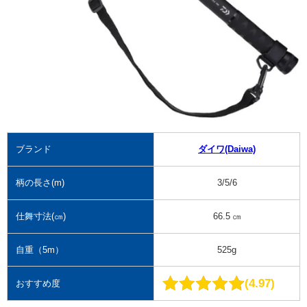
ブランド
ダイワ(Daiwa)
柄の長さ(m)
3/5/6
仕舞寸法(㎝)
66.5 ㎝
自重（5m）
525g
4.97
おすすめ度