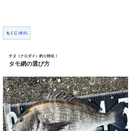
もくじ
[
表示
]
チヌ（クロダイ）釣り特化！
タモ網の選び方