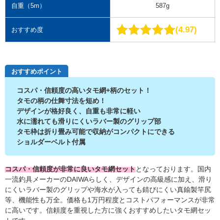
自重（5m）
587g
4.97
おすすめ度
おすすめポイント
コスパ・信頼度の高いタモ網+柄のセット！
タモの柄の仕舞寸法を短め！
デザインが格好良く、自重も非常に軽い
水に濡れても滑りにくいラバー製のグリップ部
タモ枠は折り畳み可能で収納がコンパクトにできる
ショルダーベルト付属
コスパ・信頼度が非常に良いタモ網セット
となっております。国内
一流釣具メーカーのDAIWAらしく、デザインの高級感に加え、滑り
にくいラバー製のグリップや
海水が入っても錆びにくい真鍮製竿尻
等、機能性も万全。価格も1万円程度とコストパフォーマンスが非常
に高いです。信頼度を重視した方に強くおすすめしたいタモ網セッ