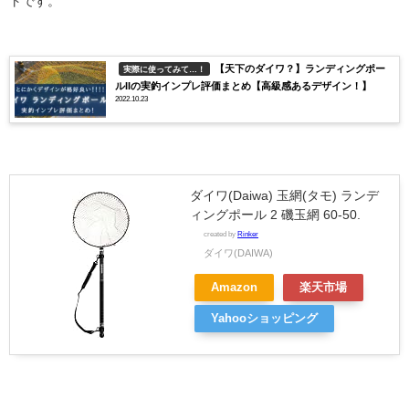
トです。
【天下のダイワ？】ランディングポー
実際に使ってみて…！
ルIIの実釣インプレ評価まとめ【高級感あるデザイン！】
2022.10.23
ダイワ(Daiwa) 玉網(タモ) ランデ
ィングポール 2 磯玉網 60-50.
created by
Rinker
ダイワ(DAIWA)
Amazon
楽天市場
Yahooショッピング