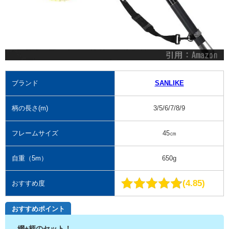
ブランド
SANLIKE
柄の長さ(m)
3/5/6/7/8/9
フレームサイズ
45㎝
自重（5m）
650g
4.85
おすすめ度
おすすめポイント
網+柄のセット！