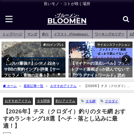
良いモノ・コトが咲く場所
-ブルーメン-
BLOOMEN
トップページ
マンガ
釣り
イラスト（Firealpaca）
ワーキングホリデー
お
サイエンスフィクション
シーバスロッド
【マイナーの頂点レベル】ファス
【覚悟はあるか？】シマノ 23デ
トフード漫画ばっか読んでないで
ィアルーナの実釣インプレ評価
『グッドナイトワールド』読め
【傑作ルアーロッド！】
2020年5月10日
2023年3月7日
ホーム
最新記事一覧
おすすめアイテム
【2026年】チヌ（クロダイ）釣
りのタモ網 おすすめランキング18選【ヘチ・落とし込みに最適！】
おすすめアイテム
タモ関係
釣りアイテム
タモ網
クロダイ
【2026年】チヌ（クロダイ）釣りのタモ網 おす
すめランキング18選【ヘチ・落とし込みに最
適！】