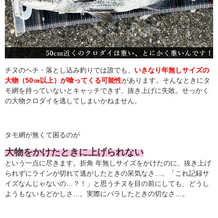
チヌのヘチ・落とし込み釣りでは誰でも、
いきなり年無しサイズの
大物（50㎝以上）が喰ってくる可能性
があります。そんなときにタ
モ網を持っていないとキャッチできず、抜き上げに失敗。せっかく
の大物クロダイを逃してしまいかねません。
タモ網が無くて困るのが
大物をかけたときに上げられない
という一点に尽きます。折角 年無しサイズをかけたのに、抜き上げ
られずにラインが切れて逃がしたときの呆気なさ…。「これ記録サ
イズなんじゃないの…？！」と思うチヌを目の前にしても、どうし
ようもないもどかしさ…。実際にバラしたときの切なさ…。