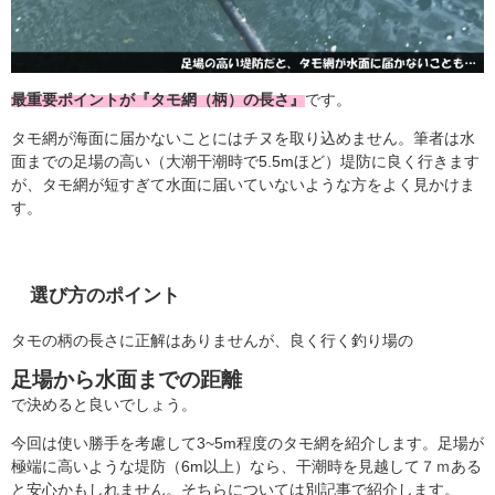
最重要ポイントが『タモ網（柄）の長さ』
です。
タモ網が海面に届かないことにはチヌを取り込めません。筆者は水
面までの足場の高い（大潮干潮時で5.5mほど）堤防に良く行きます
が、タモ網が短すぎて水面に届いていないような方をよく見かけま
す。
選び方のポイント
タモの柄の長さに正解はありませんが、良く行く釣り場の
足場から水面までの距離
で決めると良いでしょう。
今回は使い勝手を考慮して3~5m程度のタモ網を紹介します。足場が
極端に高いような堤防（6m以上）なら、干潮時を見越して７ｍある
と安心かもしれません。そちらについては別記事で紹介します。