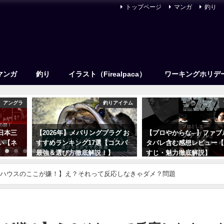
トップページ
マンガ
釣り
マンガ
釣り
イラスト（Firealpaca）
ワーキングホリデ
アングラ
釣りアイテム
日本三
【2026年】メバリングプラグ お
【プロやからな─】ファブ
い【ネ
すすめランキング17選【コスパ
タバレ含む感想レビュー
最強＆選び方徹底解説！】
すじ・魅力徹底解説】
2021年12月16日
2023年7月24日
ハウスのここが嫌！】え？それって反応しなきゃダメ？問題