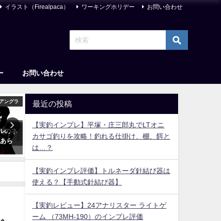
イラスト（Firealpaca）
ワーキングホリデー
お問い合わせ
ー
お問い合わせ
アングラ
サイエンスフィクション
サイエンスフィ
最近の投稿
【実釣インプレ】平塚・庄三郎丸でLTオニ
ルのネ
【愚作？傑作？】待望の石黒最
【マイナーの頂点レベル】
カサゴ釣りを攻略！釣れる仕掛け、棚、餌と
【あら
新作『天国大魔境』なんだけ
ストフード漫画ばっか読ん
は…？
ど…【面白くない…？】
いで『グッドナイトワール
読め
2020年5月27日
【実釣インプレ評価】トルネーダ針結び器は
2020年5月10日
使える？【手動式針結び器】
【実釣レビュー】24アナリスター ライトゲ
ーム （73MH-190）のインプレ評価