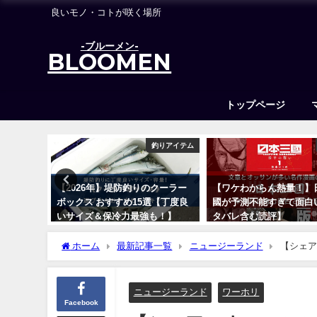
良いモノ・コトが咲く場所
-ブルーメン-
BLOOMEN
トップページ
ーバスロッド
釣りアイテム
 23デ
【2026年】堤防釣りのクーラー
【ワケわからん熱量！】
プレ評価
ボックス おすすめ15選【丁度良
國が予測不能すぎて面白
】
いサイズ＆保冷力最強も！】
タバレ含む読評】
2023年2月21日
2022年7月17日
ホーム
最新記事一覧
ニュージーランド
【シェア
ニュージーランド
ワーホリ
Facebook