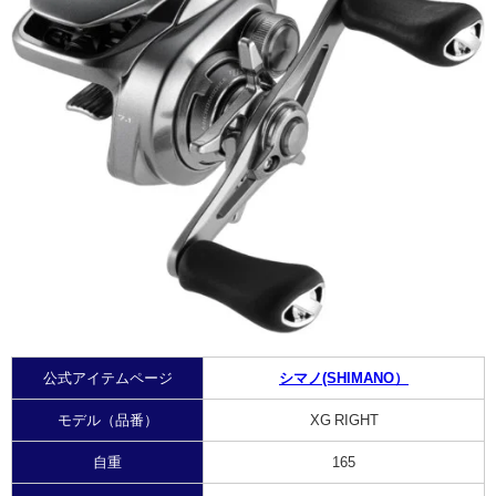
公式アイテムページ
シマノ(SHIMANO）
モデル（品番）
XG RIGHT
自重
165