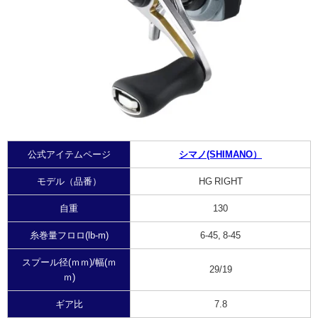
公式アイテムページ
シマノ(SHIMANO）
モデル（品番）
HG RIGHT
自重
130
糸巻量フロロ(lb-m)
6-45, 8-45
スプール径(ｍｍ)/幅(ｍ
29/19
ｍ)
ギア比
7.8