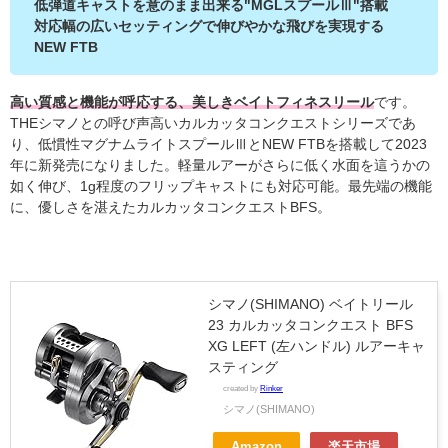
低弾道キャストを意のまま出来る"MGLスプールⅢ"搭載
対応幅の広いセッティングで伸びやかな飛びを実現する
NEW FTB
高い質感と機能が呼応する、美しきベイトフィネスリール
です。
THEシマノとの呼び声高いカルカッタコンクエストシリーズであ
り、
低慣性マグナムライトスプールⅢとNEW FTBを搭載して2023
年に新発売になりました。軽量ルアーがさらに低く水面を這うかの
如く伸び、1g程度のフリップキャストにも対応可能。最先端の機能
に、優しさを湛えたカルカッタコンクエストBFS。
シマノ(SHIMANO) ベイトリール
23 カルカッタコンクエスト BFS
XG LEFT (左ハンドル) ルアーキャ
スティング
created by
Rinker
シマノ(SHIMANO)
Amazon
楽天市場