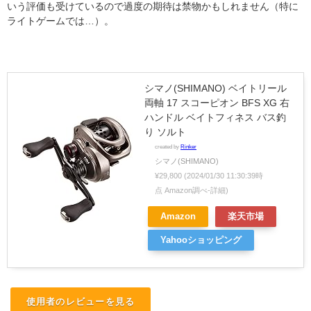
いう評価も受けているので過度の期待は禁物かもしれません（特に
ライトゲームでは…）。
シマノ(SHIMANO) ベイトリール
両軸 17 スコーピオン BFS XG 右
ハンドル ベイトフィネス バス釣
り ソルト
created by
Rinker
シマノ(SHIMANO)
¥29,800
(2024/01/30 11:30:39時
点 Amazon調べ-
詳細)
Amazon
楽天市場
Yahooショッピング
使用者のレビューを見る