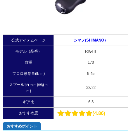
公式アイテムページ
シマノ(SHIMANO）
モデル（品番）
RIGHT
自重
170
フロロ糸巻量(lb-m)
8-45
スプール径(ｍｍ)/幅(ｍ
32/22
ｍ)
ギア比
6.3
4.86
おすすめ度
おすすめポイント