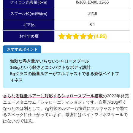
ナイロン糸巻量(lb-m)
8-100, 10-90, 12-65
スプール径(㎜)/幅(㎜)
34/19
ギア比
8.1
4.86
おすすめ度
おすすめポイント
無駄な巻き量がいらないシャロースプール
165gという軽さとコンパクトなボディ設計
5gクラスの軽量ルアーがフルキャストできる疑似ベイトフ
ィネス
さらなる軽量ルアーに対応するシャロースプール搭載
の2022年発売
ニューメタニウム「シャローエディション」です。自重が10g軽く
なったのは別として、7g前後のルアーも快適にフルキャストで撃て
るスペックに仕上がっています。厳密にはベイトフィネスリールで
はないので注意。