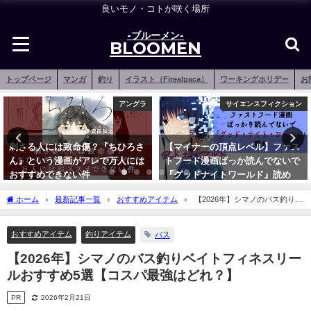
良いモノ・コトが咲く場所
-ブルーメン-
BLOOMEN
トップページ
マンガ
釣り
イラスト（Firealpaca）
ワーキングホリデー
お
サイエンスフィクション
雑記
【マイナーの頂点レベル】ファス
【2023年 失敗談③】またも
トフード漫画ばっか読んでないで
TOEIC 目標スコア未達成！
『グッドナイトワールド』読め
【15600円も払ってるのに…！】
2020年5月10日
2023年7月31日
ホーム
最新記事一覧
おすすめアイテム
【2026年】シマノのバス釣りベ
イトフィネスリールおすすめ5選【コスパ最強はどれ？】
おすすめアイテム
釣りアイテム
バス
【2026年】シマノのバス釣りベイトフィネスリー
ルおすすめ5選【コスパ最強はどれ？】
PR
2026年2月21日