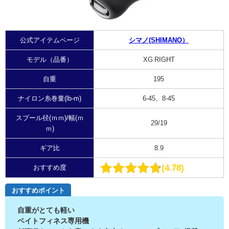
公式アイテムページ
シマノ(SHIMANO）
モデル（品番）
XG RIGHT
自重
195
ナイロン糸巻量(lb-m)
6-45、8-45
スプール径(ｍｍ)/幅(ｍ
29/19
ｍ)
ギア比
8.9
4.78
おすすめ度
おすすめポイント
自重がとても軽い
ベイトフィネス専用機