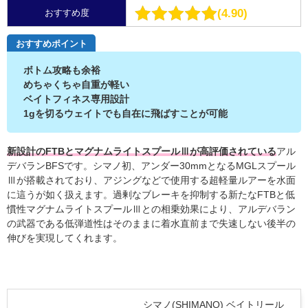
4.90
おすすめ度
おすすめポイント
ボトム攻略も余裕
めちゃくちゃ自重が軽い
ベイトフィネス専用設計
1gを切るウェイトでも自在に飛ばすことが可能
新設計のFTBとマグナムライトスプールⅢが高評価されている
アル
デバランBFSです。シマノ初、アンダー30mmとなるMGLスプール
Ⅲが搭載されており、アジングなどで使用する超軽量ルアーを水面
に這うが如く扱えます。過剰なブレーキを抑制する新たなFTBと低
慣性マグナムライトスプールⅢとの相乗効果により、アルデバラン
の武器である低弾道性はそのままに着水直前まで失速しない後半の
伸びを実現してくれます。
シマノ(SHIMANO) ベイトリール