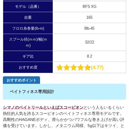
モデル（品番）
BFS XG
自重
165
フロロ糸巻量(lb-m)
8lb-45
スプール径(ｍｍ)/幅(ｍ
32/22
ｍ)
ギア比
8.2
4.77
おすすめ度
おすすめポイント
ベイトフィネス専用設計
シマノのベイトリールといえばスコーピオン
という人もいるくらい
熱狂的人気を誇るスコーピオンのベイトフィネス専用モデルです。
高剛性のHAGANEボディ、滑らかかつパワフルな巻き上げが高い評
価を受けています。しかし、メタニウム同様、5g以下はキツイ、と