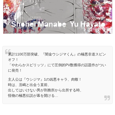
累計1100万部突破、『闇金ウシジマくん』の極悪非道スピン
オフ！
「やわらかスピリッツ」にて圧倒的PV数獲得の話題作がつい
に発売！
主人公は『ウシジマ』1の凶悪キャラ、肉蝮！
時は、丑嶋と出会う直前、
出してはいけない男が刑務所から出所する時、
怪物の極悪伝説が幕を開ける…