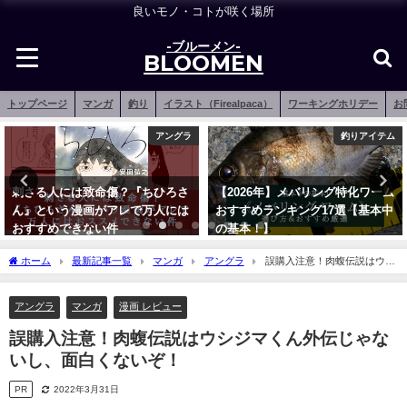
良いモノ・コトが咲く場所
-ブルーメン-
BLOOMEN
トップページ
マンガ
釣り
イラスト（Firealpaca）
ワーキングホリデー
お
アングラ
釣りアイテム
刺さる人には致命傷？『ちひろさ
【2026年】メバリング特化ワーム
ん』という漫画がアレで万人には
おすすめランキング17選【基本中
おすすめできない件
の基本！】
2021年6月4日
2021年12月15日
ホーム
最新記事一覧
マンガ
アングラ
誤購入注意！肉蝮伝説はウシ
ジマくん外伝じゃないし、面白くないぞ！
アングラ
マンガ
漫画 レビュー
誤購入注意！肉蝮伝説はウシジマくん外伝じゃな
いし、面白くないぞ！
PR
2022年3月31日