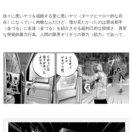
徐々に悪いヤツを成敗する更に悪いヤツ（ダークヒーロー的な存
在）になっていく肉蝮なんだけど、僕が見たかったのは脅迫相手
（金づる）に友達（金づる）を紹介させる超利己的な狡猾さ、異常
な突発的暴力行為、人間の限界ギリギリの膂力（筋力）であって、