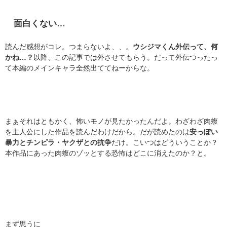
面白くない…
読んだ感想がコレ。つまらないよ、、。
ウシジマくん外伝って、何
かね…？
以降、この記事では外させてもらう。だって外伝つったっ
て本編のメインキャラ全然出ててねーからな。
まぁそれはともかく、怖いモノが見たかったんだよ。わざわざ肉蝮
を主人公にした作品を読んだわけだから。だが読めたのは
安っぽい
暴力とチンピラ・ヤクザとの抗争
だけ。こいつはどういうことか？
本作品にあった肉蝮のゾッとする恐怖はどこに消えたのか？と。
まず思うに