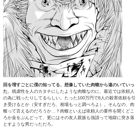
回を増すごとに僕の知ってる、想像していた肉蝮から遠のいていっ
た
。残虐性を人のカタチにしたような肉蝮なのに、最近では依頼人
の為に戦ったりしてるらしい。たった100万円で8人の殺害依頼を引
き受けるとか（安すぎだろ、相場もっと調べろよ）。そんなの、肉
蝮って言えるのだろうか…？肉蝮といえば依頼人の要件を聞くどこ
ろか金をぶんどって、更にはその友人親族も強請って地獄に突き落
とすような男だっただろ。