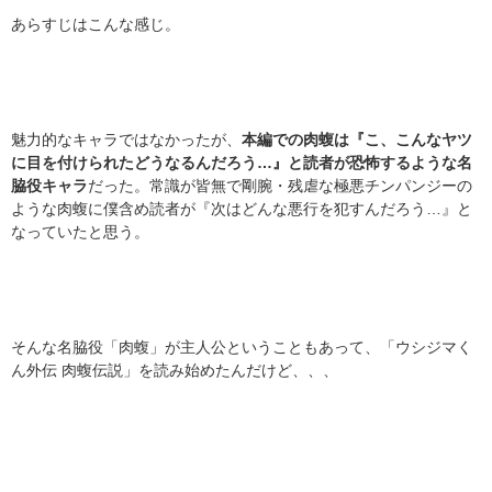
あらすじはこんな感じ。
魅力的なキャラではなかったが、
本編での肉蝮は『こ、こんなヤツ
に目を付けられたどうなるんだろう…』と読者が恐怖するような名
脇役キャラ
だった。常識が皆無で剛腕・残虐な極悪チンパンジーの
ような肉蝮に僕含め読者が『次はどんな悪行を犯すんだろう…』と
なっていたと思う。
そんな名脇役「肉蝮」が主人公ということもあって、「ウシジマく
ん外伝 肉蝮伝説」を読み始めたんだけど、、、