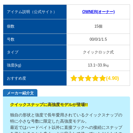
アイテム説明（公式サイト）
OWNER(オーナー)
個数
15個
号数
00/0/1/1.5
タイプ
クイックロック式
強度(kg)
13.1~33.9㎏
4.90
おすすめ度
メーカー紹介文
クイックスナップに高強度モデルが登場!!
独自の形状と強度で長年愛用されているクイックスナップの
特に小さな号数に限定した高強度モデル。
最近ではハードベイト以外に直接フックへの接続にスナップ