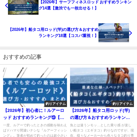
【2026年】サーフフィネスロッド おすすめランキン
グ14選【激渋でも一枚出せる！】
【2026年】船タコ用ロッド(竿)の選び方＆おすすめ
ランキング18選【コスパ重視！】
おすすめの記事
釣りアイテム
釣りアイテム
【2026年】初心者に！ルアーロ
【2026年】船タコ用ロッド(竿)
ッド おすすめランキング⑬【コ
の選び方＆おすすめランキング
スパ抜群！】
18選【コスパ重視！】
一度、ルアーで釣ったときの感動を味わえ
魚とは違うンモッ…とした乗り感 が楽し
ばドハマり間違いナシな『ルアーフィッシ
い船タコ（エギタコ）釣りなのですが、現
ング』。筆者が初めて釣ったのは超小さい
在、様々なメーカーから色々なタコ釣り専