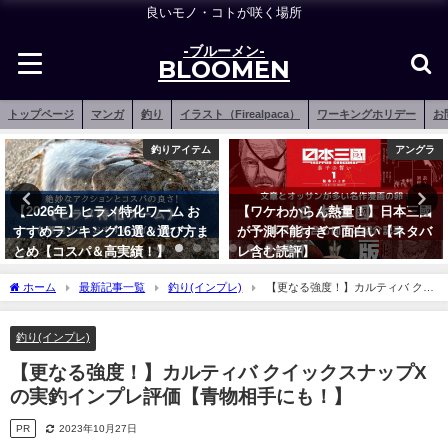
良いモノ・コトが咲く場所
-ブルーメン-
BLOOMEN
トップページ
マンガ
釣り
イラスト（Firealpaca）
ワーキングホリデー
お
アングラ
釣りアイテム
【ワケわからん熱量！】日本三國
【2026年】堤防釣りのクーラーボ
が予測不能すぎて面白い【ネタバ
ックス おすすめ15選【丁度良い
レ含む読評】
サイズ＆保冷力最強も！】
2022年7月17日
2023年2月21日
ホーム
最新記事一覧
釣り(インプレ)
【更なる強度！】カルティバ クイ
ックスナップXの実釣インプレ評価【青物相手にも！】
釣り(インプレ)
【更なる強度！】カルティバ クイックスナップX
の実釣インプレ評価【青物相手にも！】
PR
2023年10月27日