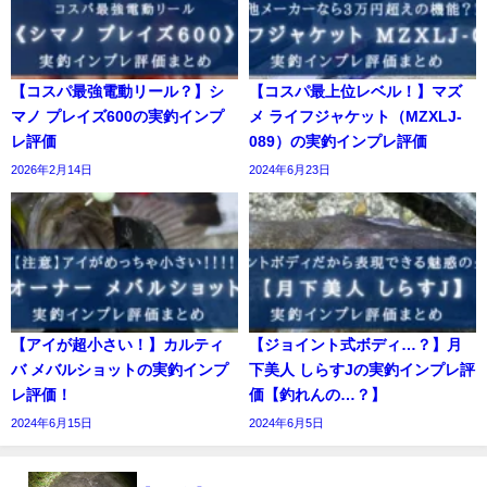
【コスパ最強電動リール？】シ
【コスパ最上位レベル！】マズ
マノ プレイズ600の実釣インプ
メ ライフジャケット（MZXLJ-
レ評価
089）の実釣インプレ評価
2026年2月14日
2024年6月23日
【アイが超小さい！】カルティ
【ジョイント式ボディ…？】月
バ メバルショットの実釣インプ
下美人 しらすJの実釣インプレ評
レ評価！
価【釣れんの…？】
2024年6月15日
2024年6月5日