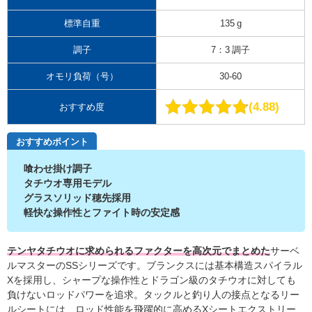
標準自重
135 g
調子
7：3 調子
オモリ負荷（号）
30-60
4.88
おすすめ度
おすすめポイント
喰わせ掛け調子
タチウオ専用モデル
グラスソリッド穂先採用
軽快な操作性とファイト時の安定感
テンヤタチウオに求められるファクターを高次元でまとめた
サーベ
ルマスターのSSシリーズです。ブランクスには基本構造スパイラル
Xを採用し、シャープな操作性とドラゴン級のタチウオに対しても
負けないロッドパワーを追求。タックルと釣り人の接点となるリー
ルシートには、ロッド性能を飛躍的に高めるXシートエクストリー