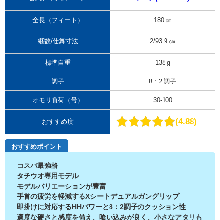
全長（フィート）
180 ㎝
継数/仕舞寸法
2/93.9 ㎝
標準自重
138 g
調子
8：2 調子
オモリ負荷（号）
30-100
4.88
おすすめ度
おすすめポイント
コスパ最強格
タチウオ専用モデル
モデルバリエーションが豊富
手首の疲労を軽減するXシートデュアルガングリップ
即掛けに対応するHHパワーと8：2調子のクッション性
適度な硬さと感度を備え、喰い込みが良く、小さなアタリも