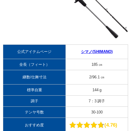
公式アイテムページ
シマノ(SHIMANO)
全長（フィート）
185 ㎝
継数/仕舞寸法
2/96.1 ㎝
標準自重
144 g
調子
7：3 調子
テンヤ号数
30-100
4.76
おすすめ度