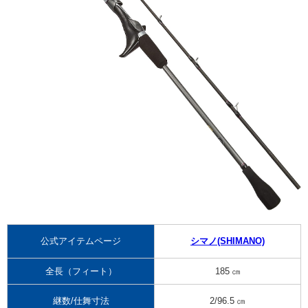
公式アイテムページ
シマノ(SHIMANO)
全長（フィート）
185 ㎝
継数/仕舞寸法
2/96.5 ㎝