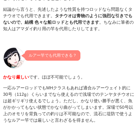
結論から言うと、先述したような性質を持つロッドなら問題なくタ
チウオでも代用できます。
タチウオは青物のように強烈な引きでも
ないので、結構 色々な船ロッドとも代用できます
。ちなみに筆者の
知人はアマダイ釣り用の竿を代用したりしてます。
ルアー竿でも代用できる？
かなり厳しい
です。ほぼ不可能でしょう。
一応ルアーロッドでもMHクラスもあれば適合ルアーウェイト的に
30号（112g）くらいまでなら使えるので浅場でのテンヤタチウオに
は超ギリギリ使えるでしょう。ただし、かなり使い勝手が悪く、魚
がかかってもない状態でかなり曲がってしまいます。深場で50号以
上のオモリを背負っての釣りは不可能なので、流石に堤防で使うよ
うなルアー竿では厳しいと言わざるを得ません。