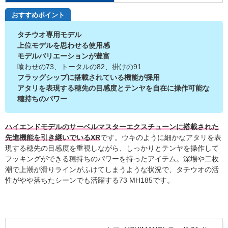
おすすめポイント
タチウオ専用モデル
上位モデルを思わせる使用感
モデルバリエーションが豊富
喰わせの73、トータルの82、掛けの91
フラッグシップに搭載されている機能が採用
アタリを表現する穂先の目感度とテンヤを自在に操作可能な
穂持ちのパワー
ハイエンドモデルのサーベルマスターエクスチューンに搭載された
先進機能を引き継いでいるXR
です。ウキのように細かなアタリを表
現する穂先の目感度を重視しながら、しっかりとテンヤを操作して
フッキングができる穂持ちのパワーを持ったアイテム。深場や二枚
潮で上潮が滑りラインがふけてしまうような状況で、タチウオの活
性がやや落ちたシーンでも活躍する73 MH185です。