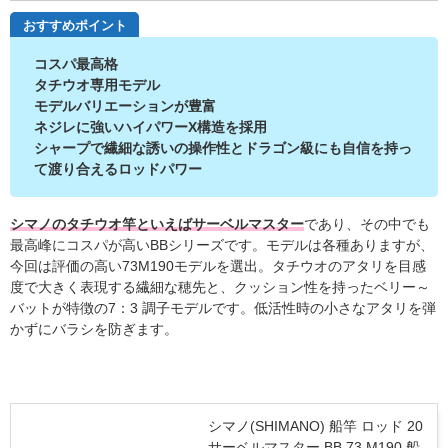
おすすめポイント
コスパ最高格
タチウオ専用モデル
モデルバリエーションが豊富
ネジレに強いハイパワーX構造を採用
シャープで繊細な誘いの操作性とドラゴン級にも自信を持っ
て渡り合えるロッドパワー
シマノのタチウオ竿といえばサーベルマスター
であり、その中でも
最高峰にコスパが高いBBシリーズです。モデルは各種ありますが、
今回は評価の高い73M190モデルを選出。タチウオのアタリを目感
度で大きく表現する繊細な穂先と、クッション性を持ったベリー～
バットが特徴の7：3 調子モデルです。低活性時の小さなアタリを弾
かずにバラシを防ぎます。
シマノ(SHIMANO) 船竿 ロッド 20
サーベルマスター BB 73 M190 船