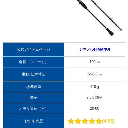
公式アイテムページ
シマノ(SHIMANO)
全長（フィート）
190 ㎝
継数/仕舞寸法
2/98.8 ㎝
標準自重
110 g
調子
7：3 調子
オモリ負荷（号）
20-80
4.95
おすすめ度