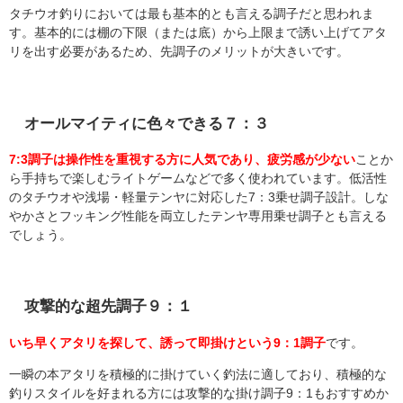
タチウオ釣りにおいては最も基本的とも言える調子だと思われま
す。
基本的には棚の下限（または底）から上限まで誘い上げてアタ
リを出す必要があるため、先調子のメリットが大きいです。
オールマイティに色々できる７：３
7:3調子は操作性を重視する方に人気であり、疲労感が少ない
ことか
ら手持ちで楽しむライトゲームなどで多く使われています。
低活性
のタチウオや浅場・軽量テンヤに対応した7：3乗せ調子設計。しな
やかさとフッキング性能を両立したテンヤ専用乗せ調子とも言える
でしょう。
攻撃的な超先調子９：１
いち早くアタリを探して、誘って即掛けという9：1調子
です。
一瞬の本アタリを積極的に掛けていく釣法に適しており、積極的な
釣りスタイルを好まれる方には攻撃的な掛け調子9：1もおすすめか