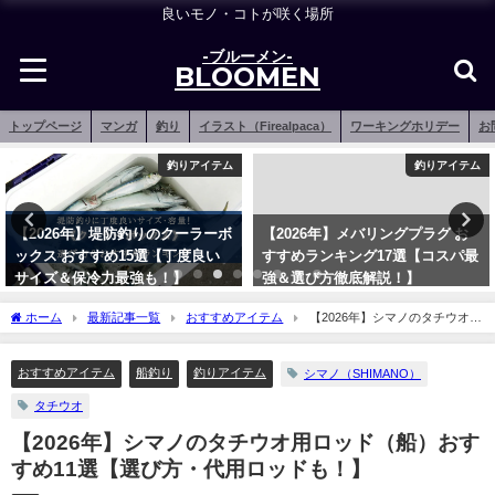
良いモノ・コトが咲く場所
-ブルーメン-
BLOOMEN
トップページ
マンガ
釣り
イラスト（Firealpaca）
ワーキングホリデー
お
釣りアイテム
釣りアイテム
【2026年】堤防釣りのクーラーボ
【2026年】メバリングプラグ お
ックス おすすめ15選【丁度良い
すすめランキング17選【コスパ最
サイズ＆保冷力最強も！】
強＆選び方徹底解説！】
2023年2月21日
2021年12月16日
ホーム
最新記事一覧
おすすめアイテム
【2026年】シマノのタチウオ用
ロッド（船）おすすめ11選【選び方・代用ロッドも！】
おすすめアイテム
船釣り
釣りアイテム
シマノ（SHIMANO）
タチウオ
【2026年】シマノのタチウオ用ロッド（船）おす
すめ11選【選び方・代用ロッドも！】