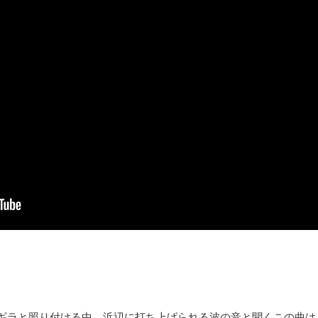
ラギラと照り付ける中、浜辺に打ち上げられる波の音と聞くこの曲は