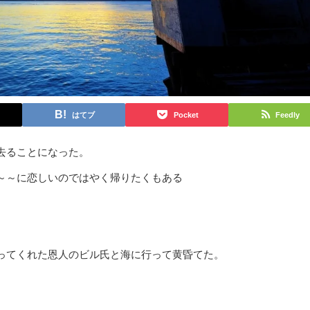
はてブ
Pocket
Feedly
去ることになった。
～～に恋しいのではやく帰りたくもある
ってくれた恩人のビル氏と海に行って黄昏てた。