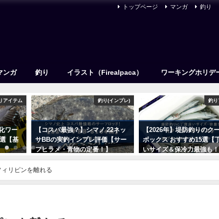
トップページ
マンガ
釣り
マンガ
釣り
イラスト（Firealpaca）
ワーキングホリデ
りアイテム
釣り(インプレ)
釣り
特化ワー
【コスパ最強？】シマノ 22ネッ
【2026年】堤防釣りのク
7選【基
サBBの実釣インプレ評価【サー
ボックス おすすめ15選【
フヒラメ・青物の定番！】
いサイズ＆保冷力最強も
2023年6月14日
2023年2月21日
フィリピンを離れる