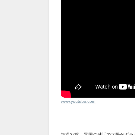
www.youtube.com
気温37度、異国の砂浜で太陽がギ