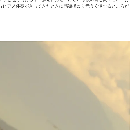
らピアノ伴奏が入ってきたときに感涙極まり危うく涙するところだ