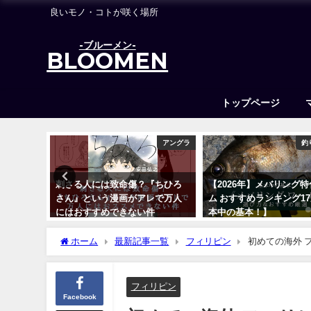
良いモノ・コトが咲く場所
-ブルーメン-
BLOOMEN
トップページ
アングラ
アングラ
釣
ァブルのネ
刺さる人には致命傷？『ちひろ
【2026年】メバリング
ー【あら
さん』という漫画がアレで万人
ム おすすめランキング1
にはおすすめできない件
本中の基本！】
2021年6月4日
2021年12月15日
ホーム
最新記事一覧
フィリピン
初めての海外 
フィリピン
Facebook