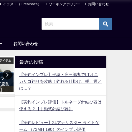
イラスト（Firealpaca）
ワーキングホリデー
お問い合わせ
ー
お問い合わせ
アイテム
アングラ
釣り
最近の投稿
【実釣インプレ】平塚・庄三郎丸でLTオニ
ーラー
【ワケわからん熱量！】日本三
【2026年】メバリングプラ
カサゴ釣りを攻略！釣れる仕掛け、棚、餌と
丁度良
國が予測不能すぎて面白い【ネ
すすめランキング17選【コ
は…？
！】
タバレ含む読評】
最強＆選び方徹底解説！】
2022年7月17日
2021年12月16日
【実釣インプレ評価】トルネーダ針結び器は
使える？【手動式針結び器】
【実釣レビュー】24アナリスター ライトゲ
ーム （73MH-190）のインプレ評価