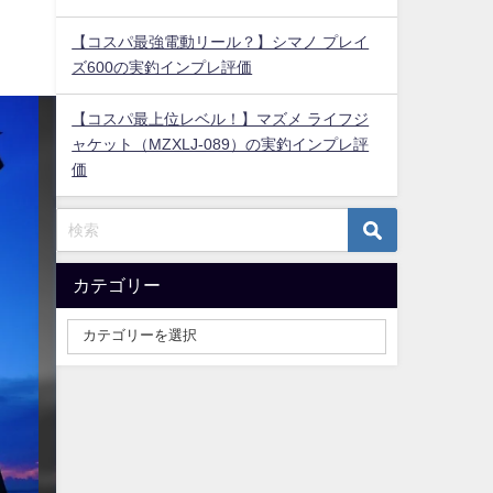
【コスパ最強電動リール？】シマノ プレイ
ズ600の実釣インプレ評価
【コスパ最上位レベル！】マズメ ライフジ
ャケット（MZXLJ-089）の実釣インプレ評
価
カテゴリー