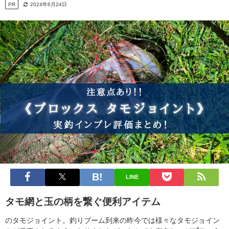
PR
2024年6月24日
LINE
タモ網と玉の柄を繋ぐ便利アイテム
のタモジョイント。釣りブーム到来の昨今では様々なタモジョイン