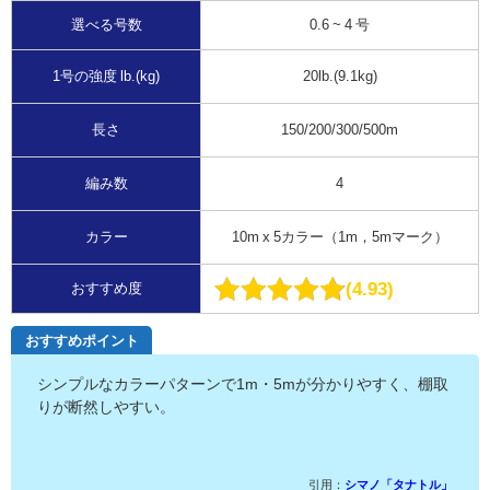
選べる号数
0.6 ~ 4 号
1号の強度 lb.(kg)
20lb.(9.1kg)
長さ
150/200/300/500m
編み数
4
カラー
10m x 5カラー（1m，5mマーク）
4.93
おすすめ度
おすすめポイント
シンプルなカラーパターンで1m・5mが分かりやすく、棚取
りが断然しやすい。
引用：
シマノ「タナトル」