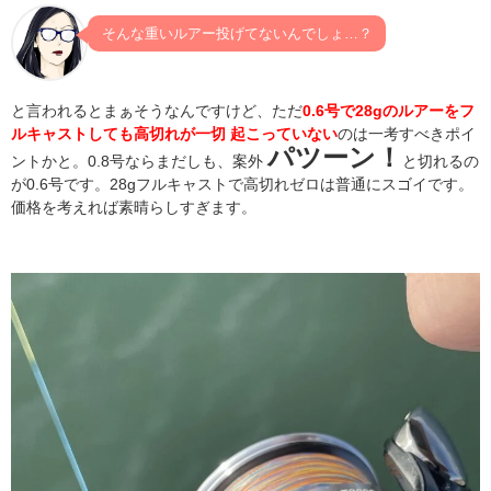
そんな重いルアー投げてないんでしょ…？
と言われるとまぁそうなんですけど、ただ
0.6号で28gのルアーをフ
ルキャストしても高切れが一切 起こっていない
のは一考すべきポイ
パツーン！
ントかと。0.8号ならまだしも、案外
と切れるの
が0.6号です。28gフルキャストで高切れゼロは普通にスゴイです。
価格を考えれば素晴らしすぎます。