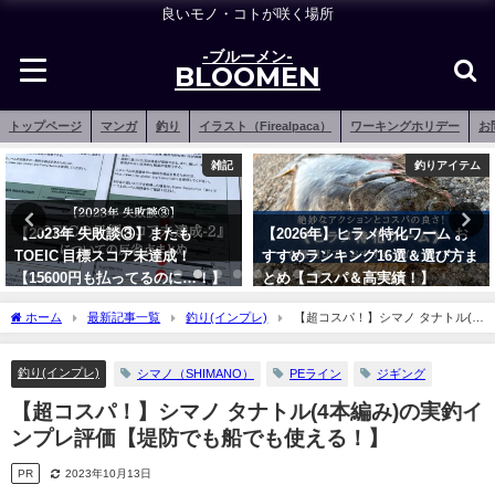
良いモノ・コトが咲く場所
-ブルーメン-
BLOOMEN
トップページ
マンガ
釣り
イラスト（Firealpaca）
ワーキングホリデー
お
釣りアイテム
サイエンスフィクション
【2026年】ヒラメ特化ワーム お
【マイナーの頂点レベル】ファス
すすめランキング16選＆選び方ま
トフード漫画ばっか読んでないで
とめ【コスパ＆高実績！】
『グッドナイトワールド』読め
2022年2月10日
2020年5月10日
ホーム
最新記事一覧
釣り(インプレ)
【超コスパ！】シマノ タナトル(4
本編み)の実釣インプレ評価【堤防でも船でも使える！】
釣り(インプレ)
シマノ（SHIMANO）
PEライン
ジギング
【超コスパ！】シマノ タナトル(4本編み)の実釣イ
ンプレ評価【堤防でも船でも使える！】
PR
2023年10月13日