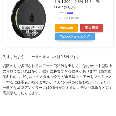
トル4 200m 0.8号 17.8lb PL-
F64R 釣り糸
created by
Rinker
シマノ(SHIMANO)
Amazon
楽天市場
Yahooショッピング
先述したように、一番のオススメは0.8号です。
堤防釣りで多用されるルアーの飛距離を出して、なおかつ 中型以上
の青物でなければ多少が強引に勝負できる強さがあります（最大強
度8.1㎏）。40g以上のメタルジグなど重量級のルアーをフルキャス
トするには不安が残りますが、そんなの滅多に使わないよ、という
一般的な堤防アングラーには0.8号がおすすめ。テンヤ真鯛などにも
高実績だったりします。