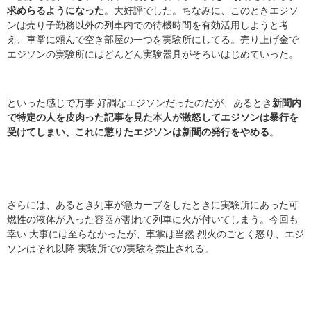
求めらるようになった
。大好評でした。ちなみに、このときエジソ
ンは売り子勤務以外の列車内での待機時間を有効活用しようと考
え、車掌に頼んで空き部屋の一つを実験所にしてる。売り上げ金で
エジソンの実験所にはどんどん実験器具がそろいはじめていった。
といった感じで万事 好調なエジソンだったのだが、あるとき
新聞内
で特定の人を皮肉った記事を見た本人が激怒してエジソンは暴行を
受けてしまい、これに懲りたエジソンは新聞の発行をやめる
。
さらには、あるとき列車が急カーブをしたときに実験所にあった可
燃性の液体が入った容器が割れて列車に火が付いてしまう。今回も
幸い 大事には至らなかったが、車掌は当然 烈火のごとく怒り、エジ
ソンはそれ以降 実験所での実験を禁止される。