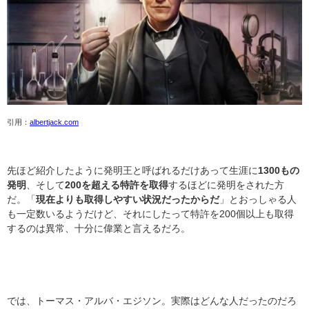
引用：
albertjack.com
先ほど紹介したように発明王と呼ばれるだけあって生涯に
1300もの
発明
、そして
200を超える特許を取得
するほどに発明をされた方
だ。「
現在よりも取得しやすい状況だったからだ
」とおっしゃる人
も一定数いるようだけど、それにしたって特許を200個以上も取得
するのは異常、十分に偉業と言えるだろ。
では、トーマス・アルバ・エジソン。実際はどんな人だったのだろ