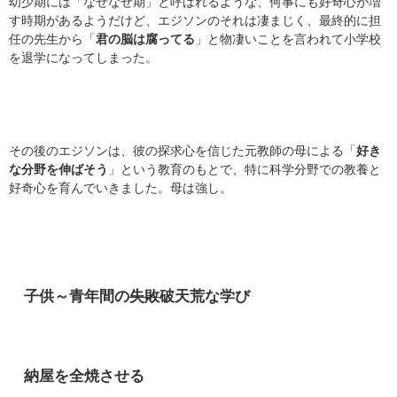
幼少期には「なぜなぜ期」と呼ばれるような、何事にも好奇心が増
す時期があるようだけど、エジソンのそれは凄まじく、最終的に担
任の先生から「
君の脳は腐ってる
」と物凄いことを言われて小学校
を退学になってしまった。
その後のエジソンは、彼の探求心を信じた元教師の母による「
好き
な分野を伸ばそう
」という教育のもとで、特に科学分野での教養と
好奇心を育んでいきました。母は強し。
子供～青年間の
失敗
破天荒な学び
納屋を全焼させる