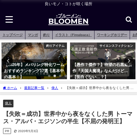
良いモノ・コトが咲く場所
-ブルーメン-
BLOOMEN
トップページ
マンガ
釣り
イラスト（Firealpaca）
ワーキングホリデー
お
釣りアイテム
サイエンスフィクション
【2026年】メバリング特化ワーム
【愚作？傑作？】待望の石黒最新
おすすめランキング17選【基本中
作『天国大魔境』なんだけど…
の基本！】
【面白くない…？】
2021年12月15日
2020年5月27日
ホーム
最新記事一覧
偉人
【失敗＝成功】世界中から夜をなくした男 ト
ーマス・アルバ・エジソンの半生【不屈の発明王】
偉人
【失敗＝成功】世界中から夜をなくした男 トーマ
ス・アルバ・エジソンの半生【不屈の発明王】
PR
2020年5月3日