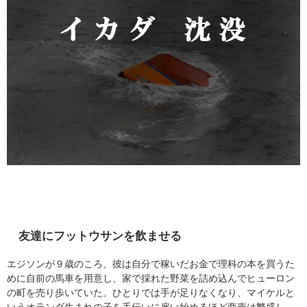
友達にフットウサンを飲ませる
エジソンが９歳のころ、彼は自分で稼いだお金で理科の本を買うた
めに自前の馬車を用意し、家で採れた野菜を詰め込んでヒューロン
の町を売り歩いていた。ひとりでは手が足りなくなり、マイケルと
いうオランダ生まれの子を手伝いに雇い始めるほど商売は繁盛し