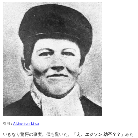
引用：
A Line from Linda
いきなり驚愕の事実。僕も驚いた。「
え、エジソン 幼卒？？
」みた