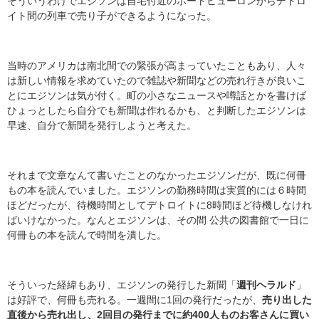
そういうわけでエジソンは自宅付近のポートヒューロンからデトロ
イト間の列車で売り子ができるようになった。
当時のアメリカは南北間での緊張が高まっていたこともあり、人々
は新しい情報を求めていたので雑誌や新聞などの売れ行きが良いこ
とにエジソンは気が付く。町の小さなニュースや噂話とかを書けば
ひょっとしたら自分でも新聞は作れるかも、と判断したエジソンは
早速、自分で新聞を発行しようと考えた。
それまで文章なんて書いたことのなかったエジソンだが、既に何冊
もの本を読んでいました。エジソンの勤務時間は実質的には６時間
ほどだったが、待機時間としてデトロイトに8時間ほど待機しなけれ
ばいけなかった。なんとエジソンは、その間 公共の図書館で一日に
何冊もの本を読んで時間を潰した。
そういった経緯もあり、エジソンの発行した新聞「
週刊ヘラルド
」
は好評で、何冊も売れる。一週間に1回の発行だったが、
売り出した
直後から売れ出し、2回目の発行までに約400人ものお客さんに買い