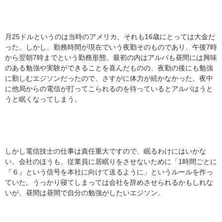
月25ドルというのは当時のアメリカ、それも16歳にとっては大金だ
った。しかし、勤務時間が現在でいう夜勤そのものであり、午後7時
から翌朝7時までという勤務形態。最初の内はアルバも昼間には興味
のある勉強や実験ができることを喜んだものの、夜勤の後にも勉強
に勤しむエジソンだったので、さすがに体力が続かなかった。夜中
に他局からの電信が打ってこられるのを待っているとアルバはうと
うと眠くなってしまう。
しかし電信技士の仕事は責任重大ですので、眠るわけにはいかな
い。会社のほうも、従業員に居眠りをさせないために「1時間ごとに
『６』という信号を本社に向けて送るように」というルールを作っ
ていた。うっかり寝てしまっては会社を辞めさせられるかもしれな
いが、昼間は昼間で自分の勉強がしたいエジソン。