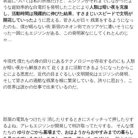
表題については私の所感だけど、エジソンがそれまでになかったよ
うな超効率的な白電灯を発明したことにより
人類は暗い夜を克服
し、活動時間は飛躍的に伸びた結果、すさまじいスピードで文明が
開花していった
ように思える。皆さんが日々 残業をするようになっ
たのも、僕が眠らない街 新宿のネオン街でカツアゲに遭いそうにな
った一因にもエジソンがある。この発明家なにしてくれとんのじ
ゃ…
今現代 僕たちの身の回りにあるテクノロジーが存在するのにも 人類
が暗い夜から解放されて 赴くままに活動できるようになったからこ
とによる恩恵だ。近代の目まぐるしい文明開化はエジソンの発明、
そして皆さんの過酷な残業を糧に繁栄している。誇りに思おう。こ
の世界は誰かの仕事で出来ているのだ。
部屋の電気をつけたり 消したりするときにスイッチって押したりす
るよね。アレもエジソンが開発して特許取ってたりする。 そんな僕
たちの
ゆりかごから墓場まで、おはようからおやすみまでの暮らし