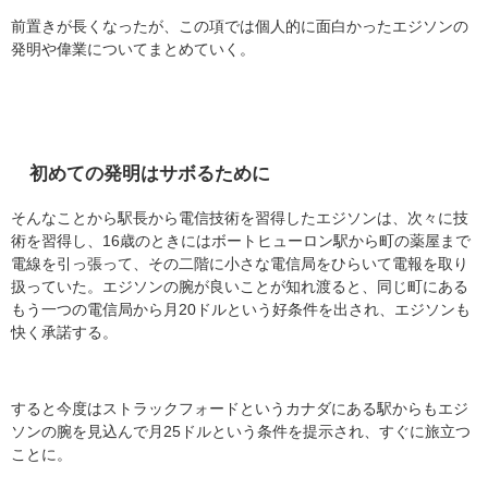
前置きが長くなったが、この項では個人的に面白かったエジソンの
発明や偉業についてまとめていく。
初めての発明はサボるために
そんなことから駅長から電信技術を習得したエジソンは、次々に技
術を習得し、16歳のときにはボートヒューロン駅から町の薬屋まで
電線を引っ張って、その二階に小さな電信局をひらいて電報を取り
扱っていた。エジソンの腕が良いことが知れ渡ると、同じ町にある
もう一つの電信局から月20ドルという好条件を出され、エジソンも
快く承諾する。
すると今度はストラックフォードというカナダにある駅からもエジ
ソンの腕を見込んで月25ドルという条件を提示され、すぐに旅立つ
ことに。