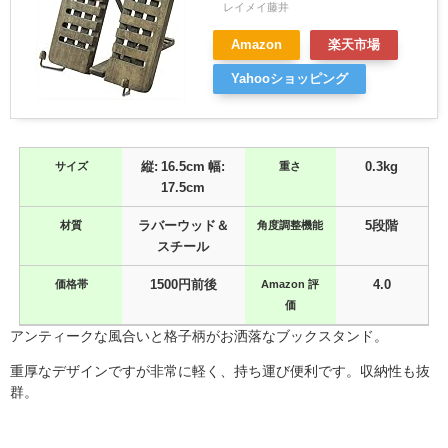
レイメイ藤井
Amazon
楽天市場
Yahooショッピング
サイズ
縦: 16.5cm 幅:
重さ
0.3kg
17.5cm
材質
ラバーウッド＆
角度調整機能
5段階
スチール
価格帯
1500円前後
Amazon 評
4.0
価
アンティークな風合いと格子柄がお洒落なブックスタンド。
重厚なデザインですが非常に軽く、持ち運び便利です。収納性も抜
群。