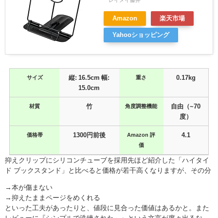
レイメイ藤井
Amazon
楽天市場
Yahooショッピング
サイズ
縦: 16.5cm 幅:
重さ
0.17kg
15.0cm
材質
竹
角度調整機能
自由（~70
度）
価格帯
1300円前後
Amazon 評
4.1
価
抑えクリップにシリコンチューブを採用先ほど紹介した「ハイタイ
ド ブックスタンド」と比べると価格が若干高くなりますが、その分
→本が傷まない
→抑えたままページをめくれる
といった工夫があったりと、値段に見合った価値はあるかと。また