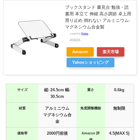
ブックスタンド 書見台 勉強・読
書用 本立て 伸縮 高さ調節 卓上用
滑り止め 倒れない アルミニウム-
マグネシウム合金製
created by
Rinker
AYADA
Amazon
楽天市場
Yahooショッピング
サイズ
縦: 24.5cm 幅:
重さ
0.6kg
30.5cm
材質
アルミニウム
角度調整機能
無制限
マグネシウム合
金
価格帯
2000円前後
Amazon 評
4.5(MAX 5)
価