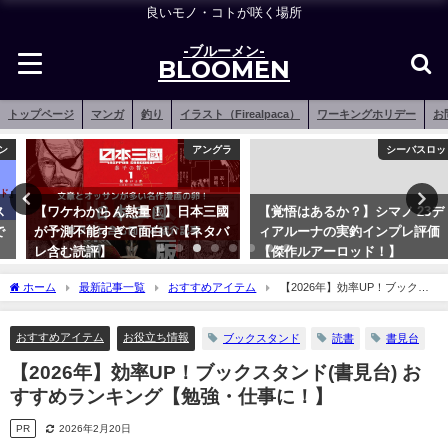
良いモノ・コトが咲く場所
-ブルーメン-
BLOOMEN
トップページ
マンガ
釣り
イラスト（Firealpaca）
ワーキングホリデー
お
アングラ
シーバスロッド
【ワケわからん熱量！】日本三國
【覚悟はあるか？】シマノ 23デ
が予測不能すぎて面白い【ネタバ
ィアルーナの実釣インプレ評価
レ含む読評】
【傑作ルアーロッド！】
2022年7月17日
2023年3月7日
ホーム
最新記事一覧
おすすめアイテム
【2026年】効率UP！ブックス
タンド(書見台) おすすめランキング【勉強・仕事に！】
おすすめアイテム
お役立ち情報
ブックスタンド
読書
書見台
【2026年】効率UP！ブックスタンド(書見台) お
すすめランキング【勉強・仕事に！】
PR
2026年2月20日