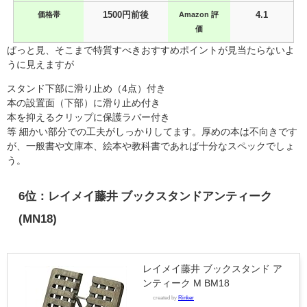
価格帯
1500円前後
Amazon 評
4.1
価
ぱっと見、そこまで特質すべきおすすめポイントが見当たらないよ
うに見えますが
スタンド下部に滑り止め（4点）付き
本の設置面（下部）に滑り止め付き
本を抑えるクリップに保護ラバー付き
等 細かい部分での工夫がしっかりしてます。厚めの本は不向きです
が、一般書や文庫本、絵本や教科書であれば十分なスペックでしょ
う。
6
位：レイメイ藤井 ブックスタンドアンティーク
(MN18)
レイメイ藤井 ブックスタンド ア
ンティーク M BM18
created by
Rinker