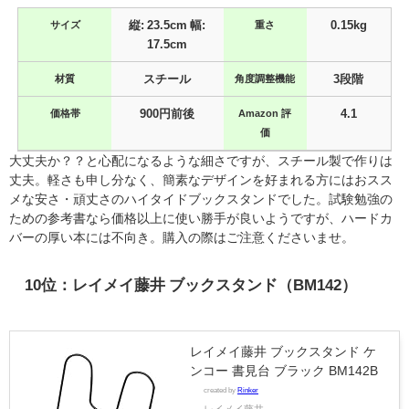
サイズ
縦: 23.5cm 幅:
重さ
0.15kg
17.5cm
材質
スチール
角度調整機能
3段階
価格帯
900円前後
Amazon 評
4.1
価
大丈夫か？？と心配になるような細さですが、スチール製で作りは
丈夫。軽さも申し分なく、簡素なデザインを好まれる方にはおスス
メな安さ・頑丈さのハイタイドブックスタンドでした。試験勉強の
ための参考書なら価格以上に使い勝手が良いようですが、ハードカ
バーの厚い本には不向き。購入の際はご注意くださいませ。
10位：レイメイ藤井 ブックスタンド（BM142）
レイメイ藤井 ブックスタンド ケ
ンコー 書見台 ブラック BM142B
created by
Rinker