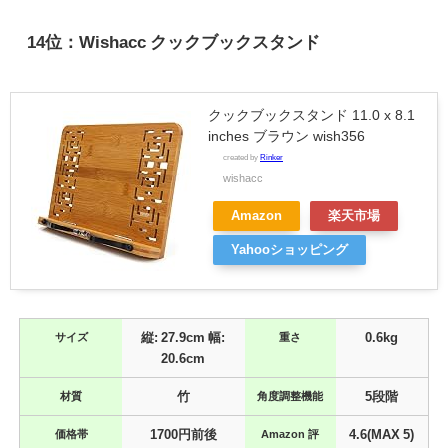
14位：Wishacc クックブックスタンド
クックブックスタンド 11.0 x 8.1
inches ブラウン wish356
created by
Rinker
wishacc
Amazon
楽天市場
Yahooショッピング
サイズ
縦: 27.9cm 幅:
重さ
0.6kg
20.6cm
材質
竹
角度調整機能
5段階
価格帯
1700円前後
Amazon 評
4.6(MAX 5)