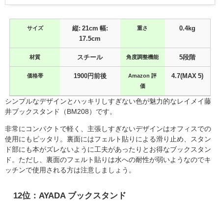
サイズ
縦: 21cm 幅:
重さ
0.4kg
17.5cm
材質
スチール
角度調整機能
5段階
価格帯
1900円前後
Amazon 評
4.7(MAX 5)
価
シンプルなデザインとハッキリしすぎない色が魅力的なレイメイ藤
井ブックスタンド（BM208）です。
非常にコンパクトで軽く、主張しすぎないデザインはオフィスでの
使用にもピッタリ。裏面にはフェルト貼りによる滑り止め、スタン
ド部にも本がズレないように工夫があったりとお得なブックスタン
ド。ただし、裏面のフェルト貼りは水への耐性が弱いようなのでキ
ッチンで使用される方は注意しましょう。
12位：AYADA ブックスタンド