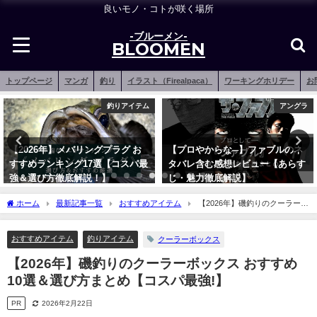
良いモノ・コトが咲く場所
-ブルーメン-
BLOOMEN
トップページ
マンガ
釣り
イラスト（Firealpaca）
ワーキングホリデー
お
釣りアイテム
アングラ
グプラグ お
【プロやからな─】ファブルのネ
【2026年】メバリン
選【コスパ最
タバレ含む感想レビュー【あらす
おすすめランキング1
！】
じ・魅力徹底解説】
の基本！】
2023年7月24日
2021年12月15日
ホーム
最新記事一覧
おすすめアイテム
【2026年】磯釣りのクーラーボ
ックス おすすめ10選＆選び方まとめ【コスパ最強!】
おすすめアイテム
釣りアイテム
クーラーボックス
【2026年】磯釣りのクーラーボックス おすすめ
10選＆選び方まとめ【コスパ最強!】
PR
2026年2月22日