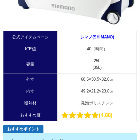
公式アイテムページ
シマノ(SHIMANO)
ICE値
40（時間）
25L
容量
(35L)
外寸
68.5×30.5×32.0㎝
内寸
49.2×21.2×23.0㎝
断熱材
発泡ポリスチレン
4.88
おすすめ度
おすすめポイント