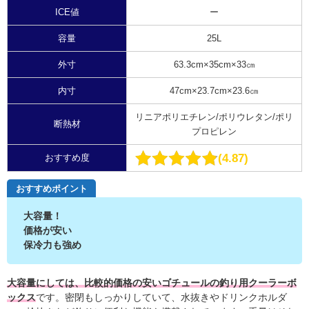
ICE値
ー
容量
25L
外寸
63.3cm×35cm×33㎝
内寸
47cm×23.7cm×23.6㎝
リニアポリエチレン/ポリウレタン/ポリ
断熱材
プロピレン
4.87
おすすめ度
おすすめポイント
大容量！
価格が安い
保冷力も強め
大容量にしては、比較的価格の安いゴチュールの釣り用クーラーボ
ックス
です。密閉もしっかりしていて、水抜きやドリンクホルダ