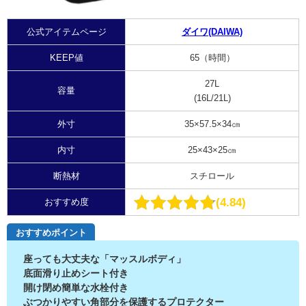
公式アイテムページ
ダイワ(DAIWA)
KEEP値
65（時間）
27L
容量
(16L/21L)
外寸
35×57.5×34㎝
内寸
25×43×25㎝
断熱材
スチロール
4.84
おすすめ度
おすすめポイント
座っても大丈夫な「マッスルボディ」
底面滑り止めシート付き
開け閉め簡単な水栓付き
ぶつかりやすい角部分を保護するプロテクター