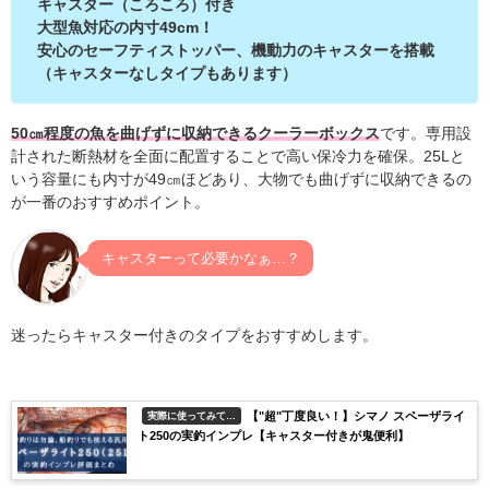
キャスター（ころころ）付き
大型魚対応の内寸49cm！
安心のセーフティストッパー、機動力のキャスターを搭載
（キャスターなしタイプもあります）
50㎝程度の魚を曲げずに収納できるクーラーボックス
です。専用設
計された断熱材を全面に配置することで高い保冷力を確保。25Lと
いう容量にも内寸が49㎝ほどあり、大物でも曲げずに収納できるの
が一番のおすすめポイント。
キャスターって必要かなぁ…？
迷ったらキャスター付きのタイプをおすすめします。
【"超"丁度良い！】シマノ スペーザライ
実際に使ってみて…
ト250の実釣インプレ【キャスター付きが鬼便利】