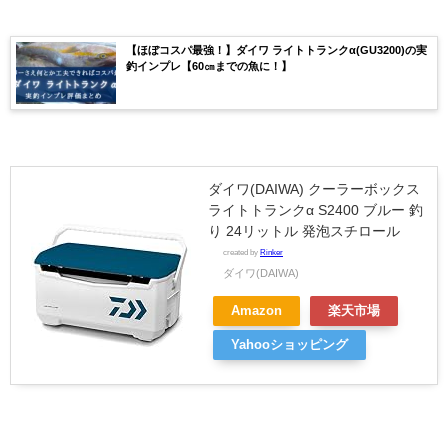
【ほぼコスパ最強！】ダイワ ライトトランクα(GU3200)の実
釣インプレ【60㎝までの魚に！】
ダイワ(DAIWA) クーラーボックス
ライトトランクα S2400 ブルー 釣
り 24リットル 発泡スチロール
created by
Rinker
ダイワ(DAIWA)
Amazon
楽天市場
Yahooショッピング