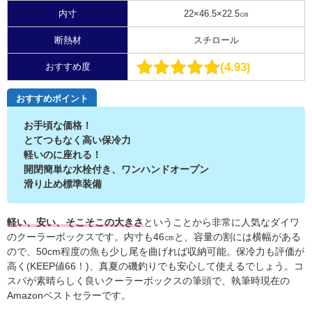
内寸
22×46.5×22.5㎝
断熱材
スチロール
4.93
おすすめ度
おすすめポイント
お手頃な価格！
とてつもなく高い保冷力
軽いのに座れる！
開閉簡単な水栓付き、
ワンハンドオープン
滑り止め標準装備
軽い、安い、そこそこの大きさ
ということから非常に人気なダイワ
のクーラーボックスです。内寸も46㎝と、容量の割には横幅がある
ので、50cm程度の魚も少し尾を曲げれば収納可能。保冷力も評価が
高く(KEEP値66！)、真夏の磯釣りでも安心して使えるでしょう。コ
スパが素晴らしく良いクーラーボックスの筆頭で、執筆時現在の
Amazonベストセラーです。