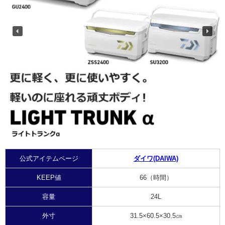
公式アイテムページ
ダイワ(DAIWA)
KEEP値
66（時間）
容量
24L
外寸
31.5×60.5×30.5㎝