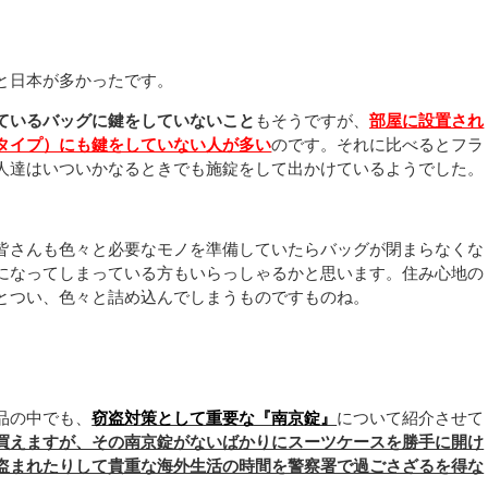
と日本が多かったです。
ているバッグに鍵をしていないこと
もそうですが、
部屋に設置され
タイプ）にも鍵をしていない人が多い
のです。それに比べるとフラ
人達はいついかなるときでも施錠をして出かけているようでした。
皆さんも色々と必要なモノを準備していたらバッグが閉まらなくな
になってしまっている方もいらっしゃるかと思います。住み心地の
とつい、色々と詰め込んでしまうものですものね。
品の中でも、
窃盗対策として重要な『南京錠』
について紹介させて
買えますが、その南京錠がないばかりにスーツケースを勝手に開け
盗まれたりして貴重な海外生活の時間を警察署で過ごさざるを得な