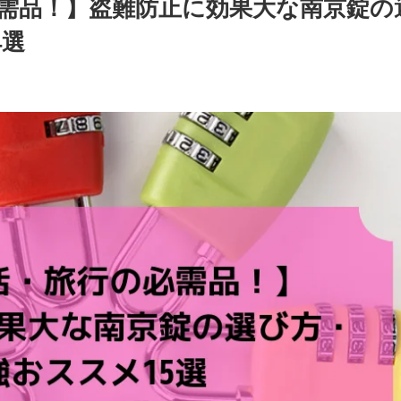
需品！】盗難防止に効果大な南京錠の
4選