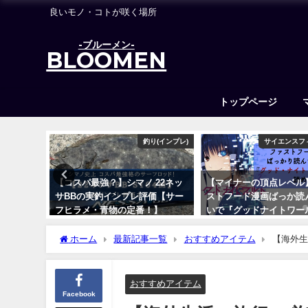
良いモノ・コトが咲く場所
-ブルーメン-
BLOOMEN
トップページ
アングラ
釣り(インプレ)
サイエンスフ
『ちひろ
【コスパ最強？】シマノ 22ネッ
【マイナーの頂点レベル
レで万人
サBBの実釣インプレ評価【サー
ストフード漫画ばっか読
件
フヒラメ・青物の定番！】
いで『グッドナイトワー
読め
2023年6月14日
ホーム
最新記事一覧
おすすめアイテム
【海外生
2020年5月10日
おすすめアイテム
Facebook