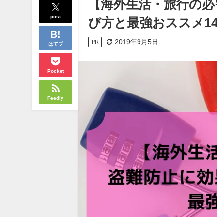
【海外生活・旅行の必
post
び方と最強おススメ1
2019年9月5日
PR
はてブ
Pocket
Feedly