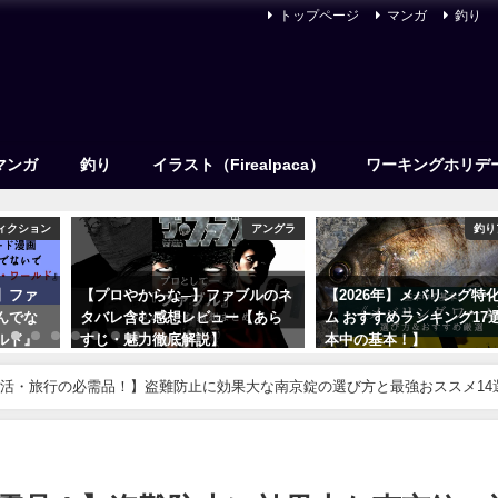
トップページ
マンガ
釣り
マンガ
釣り
イラスト（Firealpaca）
ワーキングホリデ
ィクション
アングラ
釣り
】ファ
【プロやからな─】ファブルのネ
【2026年】メバリング特
んでな
タバレ含む感想レビュー【あら
ム おすすめランキング17
ルド』
すじ・魅力徹底解説】
本中の基本！】
2023年7月24日
2021年12月15日
活・旅行の必需品！】盗難防止に効果大な南京錠の選び方と最強おススメ14