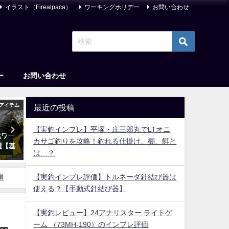
イラスト（Firealpaca）
ワーキングホリデー
お問い合わせ
ー
お問い合わせ
アイテム
釣りアイテム
最近の投稿
【実釣インプレ】平塚・庄三郎丸でLTオニ
化ワー
【2026年】堤防釣りのクーラー
【それってあなたの感想で
カサゴ釣りを攻略！釣れる仕掛け、棚、餌と
選【基
ボックス おすすめ15選【丁度良
ね？】『客観性の落とし穴
は…？
いサイズ＆保冷力最強も！】
書評・名文まとめ
2023年2月21日
2023年9月22日
【実釣インプレ評価】トルネーダ針結び器は
選
使える？【手動式針結び器】
【実釣レビュー】24アナリスター ライトゲ
ーム （73MH-190）のインプレ評価