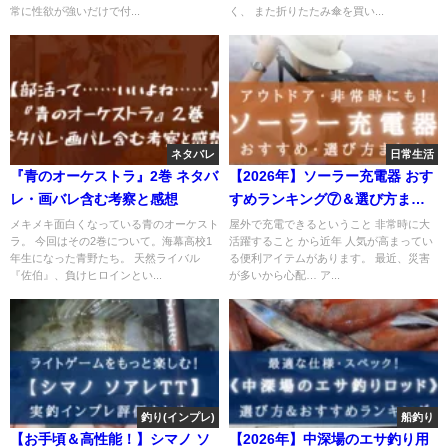
常に性欲が強いだけで付...
く、 また折りたたみ傘を買い...
ネタバレ
日常生活
『青のオーケストラ』2巻 ネタバ
【2026年】ソーラー充電器 おす
レ・画バレ含む考察と感想
すめランキング⑦＆選び方まと
め【アウトドア・非常時に
メキメキ面白くなっている青のオーケスト
屋外で充電できるということ 非常時に大
ラ。 今回はその2巻について。海幕高校1
活躍すること から近年 人気が高まってい
も！】
年生になった青野たち。 天然ライバル
る便利アイテムがあります。 最近、災害
『佐伯』、負けヒロインとい...
が多いから心配… ア...
釣り(インプレ)
船釣り
【お手頃＆高性能！】シマノ ソ
【2026年】中深場のエサ釣り用