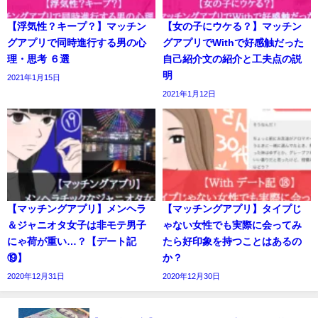
【浮気性？キープ？】マッチン
【女の子にウケる？】マッチン
グアプリで同時進行する男の心
グアプリでWithで好感触だった
理・思考 ６選
自己紹介文の紹介と工夫点の説
明
2021年1月15日
2021年1月12日
【マッチングアプリ】メンヘラ
【マッチングアプリ】タイプじ
＆ジャニオタ女子は非モテ男子
ゃない女性でも実際に会ってみ
にゃ荷が重い…？【デート記
たら好印象を持つことはあるの
⑲】
か？
2020年12月31日
2020年12月30日