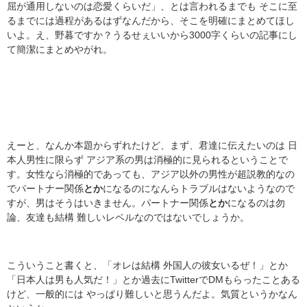
屈が通用しないのは恋愛くらいだ」、とは言われるまでも そこに至
るまでには過程があるはずなんだから、そこを明確にまとめてほし
いよ。え、野暮ですか？うるせぇいいから3000字くらいの記事にし
て簡潔にまとめやがれ。
えーと、なんか本題からずれたけど、まず、君達に伝えたいのは 日
本人男性に限らず アジア系の男は消極的に見られるということで
す。女性なら消極的であっても、アジア以外の男性が超説教的なの
でパートナー関係
とか
になるのになんらトラブルはないようなので
すが、男はそうはいきません。パートナー関係
とか
になるのは勿
論、友達も結構 難しいレベルなのではないでしょうか。
こういうこと書くと、「オレは結構 外国人の彼女いるぜ！」とか
「日本人は男も人気だ！」とか過去にTwitterでDMもらったことある
けど、一般的には やっぱり難しいと思うんだよ。気質というかなん