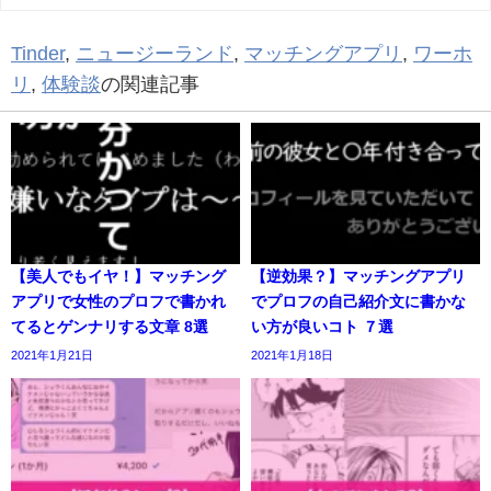
Tinder
,
ニュージーランド
,
マッチングアプリ
,
ワーホ
リ
,
体験談
の関連記事
【美人でもイヤ！】マッチング
【逆効果？】マッチングアプリ
アプリで女性のプロフで書かれ
でプロフの自己紹介文に書かな
てるとゲンナリする文章 8選
い方が良いコト ７選
2021年1月21日
2021年1月18日