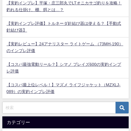
【実釣インプレ】平塚・庄三郎丸でLTオニカサゴ釣りを攻略！
釣れる仕掛け、棚、餌とは…？
【実釣インプレ評価】トルネーダ針結び器は使える？【手動式
針結び器】
【実釣レビュー】24アナリスター ライトゲーム （73MH-190）
のインプレ評価
【コスパ最強電動リール？】シマノ プレイズ600の実釣インプ
レ評価
【コスパ最上位レベル！】マズメ ライフジャケット（MZXLJ-
089）の実釣インプレ評価
カテゴリー