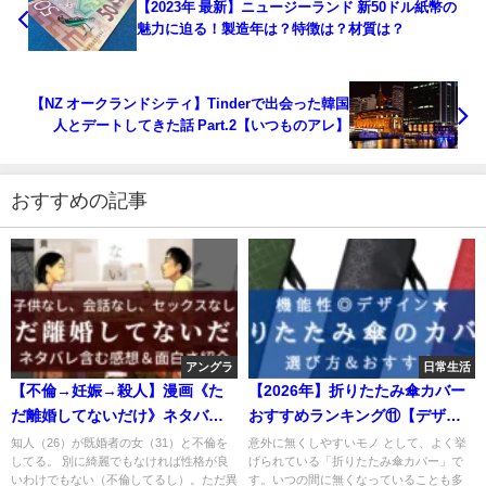
【2023年 最新】ニュージーランド 新50ドル紙幣の
魅力に迫る！製造年は？特徴は？材質は？
【NZ オークランドシティ】Tinderで出会った韓国
人とデートしてきた話 Part.2【いつものアレ】
おすすめの記事
アングラ
日常生活
【不倫→妊娠→殺人】漫画《た
【2026年】折りたたみ傘カバー
だ離婚してないだけ》ネタバレ
おすすめランキング⑪【デザイ
含む感想と見所紹介【読む浮気
ン＆コスパが良い！】
知人（26）が既婚者の女（31）と不倫を
意外に無くしやすいモノ として、よく挙
してる。 別に綺麗でもなければ性格が良
げられている「折りたたみ傘カバー」で
防止】
いわけでもない（不倫してるし）。ただ異
す。いつの間に無くなっていることも多