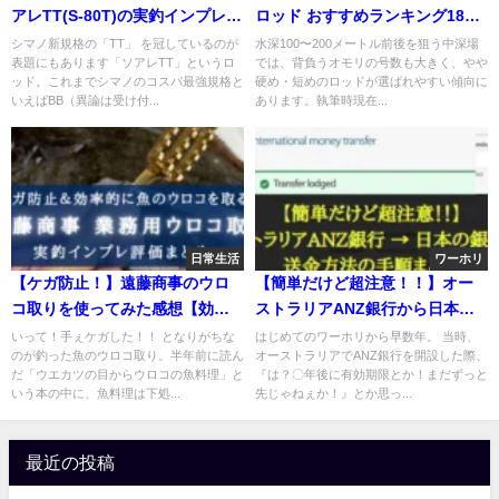
アレTT(S-80T)の実釣インプレ評
ロッド おすすめランキング18選
価【アジ・メバル狙いに！】
【代用竿・選び方徹底解説！】
シマノ新規格の「TT」 を冠しているのが
水深100〜200メートル前後を狙う中深場
表題にもあります「ソアレTT」というロ
では、背負うオモリの号数も大きく、やや
ッド。これまでシマノのコスパ最強規格と
硬め・短めのロッドが選ばれやすい傾向に
いえばBB（異論は受け付...
あります。執筆時現在...
日常生活
ワーホリ
【ケガ防止！】遠藤商事のウロ
【簡単だけど超注意！！】オー
コ取りを使ってみた感想【効率
ストラリアANZ銀行から日本の
的＆コスパ最強！】
口座に送金する方法 まとめ
いって！手ぇケガした！！ となりがちな
はじめてのワーホリから早数年。 当時、
のが釣った魚のウロコ取り。半年前に読ん
オーストラリアでANZ銀行を開設した際、
だ「ウエカツの目からウロコの魚料理」と
『は？〇年後に有効期限とか！まだずっと
いう本の中に、魚料理は下処...
先じゃねぇか！』とか思っ...
最近の投稿