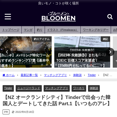
良いモノ・コトが咲く場所
-ブルーメン-
BLOOMEN
トップページ
マンガ
釣り
イラスト（Firealpaca）
ワーキングホリデー
お
雑記
シーバスロッド
【2023年 失敗談③】またも
【覚悟はあるか？】シマノ 23デ
TOEIC 目標スコア未達成！
ィアルーナの実釣インプレ評価
【15600円も払ってるのに…！】
【傑作ルアーロッド！】
2023年7月31日
2023年3月7日
ホーム
最新記事一覧
マッチングアプリ
体験談
Tinder
【NZ オ
ークランドシティ】Tinderで出会った韓国人とデートしてきた話 Part.1【いつものア
レ】
Tinder
ニュージーランド
マッチングアプリ
ワーホリ
体験談
【NZ オークランドシティ】Tinderで出会った韓
国人とデートしてきた話 Part.1【いつものアレ】
PR
2022年6月18日