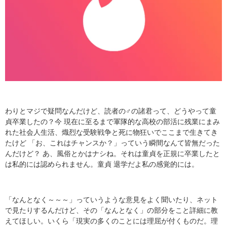
わりとマジで疑問なんだけど、読者の♂の諸君って、どうやって童
貞卒業したの？今 現在に至るまで軍隊的な高校の部活に残業にまみ
れた社会人生活、熾烈な受験戦争と死に物狂いでここまで生きてき
たけど 「お、これはチャンスか？」っていう瞬間なんて皆無だった
んだけど？ あ、風俗とかはナシね。それは童貞を正規に卒業したと
は私的には認められません。童貞 退学だよ私の感覚的には。
「なんとなく～～～」っていうような意見をよく聞いたり、ネット
で見たりするんだけど、その「なんとなく」の部分をこと詳細に教
えてほしい。いくら「現実の多くのことには理屈が付くものだ。理