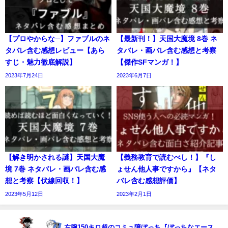
【プロやからな─】ファブルのネ
【最新刊！】天国大魔境 8巻 ネ
タバレ含む感想レビュー【あら
タバレ・画バレ含む感想と考察
すじ・魅力徹底解説】
【傑作SFマンガ！】
2023年7月24日
2023年6月7日
【解き明かされる謎】天国大魔
【義務教育で読むべし！】『し
境 7巻 ネタバレ・画バレ含む感
ょせん他人事ですから』【ネタ
想と考察【伏線回収！】
バレ含む感想評価】
2023年5月12日
2023年2月1日
左腕150キロ超のコミュ障ぼっち『ぼっちなエース