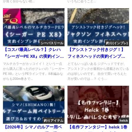
が良く分からない初...
いうちに会うこと...
シーバスリール
釣り(インプレ)
【コスパ最高レベル？】クレハ
【アシストフック付きジグ！】
『シーガーPE X8』の実釣インプ
フィネスヘッドの実釣インプレ
レ評価
評価まとめ！【Zシステム…？】
マルチカラーがカッコイイ！ という一点
とてもいっぱいある ジグヘッドですが、
から購入に至ったのがクレハの『シーガー
アシストフックが最初から搭載されている
PE X8』というPEラインです。8本編みな
のは珍しいのです。 自分で買いそろえた
がらも200m巻きで...
方が安いのでは…？ ぐう...
釣りアイテム
helck
【2026年】シマノのルアー用ベ
【名作ファンタジー】helck 1巻