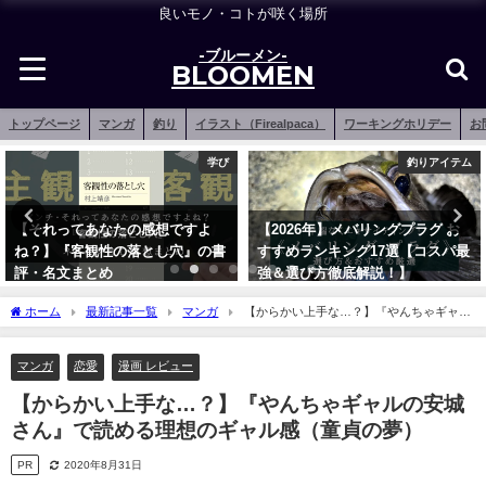
良いモノ・コトが咲く場所
-ブルーメン-
BLOOMEN
トップページ
マンガ
釣り
イラスト（Firealpaca）
ワーキングホリデー
お
釣りアイテム
釣りアイテム
【2026年】メバリングプラグ お
【2026年】メバリング特化ワーム
すすめランキング17選【コスパ最
おすすめランキング17選【基本中
強＆選び方徹底解説！】
の基本！】
2021年12月16日
2021年12月15日
ホーム
最新記事一覧
マンガ
【からかい上手な…？】『やんちゃギャル
の安城さん』で読める理想のギャル感（童貞の夢）
マンガ
恋愛
漫画 レビュー
【からかい上手な…？】『やんちゃギャルの安城
さん』で読める理想のギャル感（童貞の夢）
PR
2020年8月31日