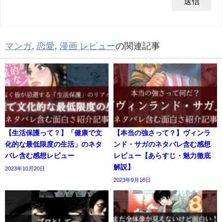
マンガ
,
恋愛
,
漫画 レビュー
の関連記事
【生活保護って？】「健康で文
【本当の強さって？】ヴィンラ
化的な最低限度の生活」のネタ
ンド・サガのネタバレ含む感想
バレ含む感想レビュー
レビュー【あらすじ・魅力徹底
解説】
2023年10月20日
2023年9月18日