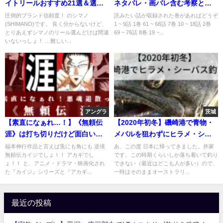
イトリールおすすめ21選＆選び
ネタバレ・画バレ含む考察と感
方まとめ【コスパ最強も！】
想
圧倒的ブランド信頼度！ のシマノ
読みたい話が収録された巻があればどうぞ
(SHIMANO)です。 良く分からないけど、
1 ~ 9話 1巻 61 ~ 68話 7巻 10 ~ 18話 2巻
とりあえずシマノのリール選んどけば間違
69 ~ 76話 8巻 19 ~...
いないっしょ！ …難しい...
アングラ
茨城
【素直になぁれ…！】《無頼伝
【2020年初冬】磯崎港で青物・
涯》は打ち切りだけど面白い
メバルを狙わずにヒラメ・シー
【ネタバレ含む魅力解説】
バス釣り【1月】
福本伸行作品と言えば兎にも角にも 逆境
あ、この度 日本に帰ってきました。井家
無頼伝カイジでしょ！！ アカギでし
です。この時期くらいしか落ち着いて釣り
ょ！！ と、アニメ・ドラマ・映画化され
できない（最近はどこも人が多い）ので、
た『カイジ』シリーズと『アカギ...
一時はそのままオーストラリ...
最近の投稿