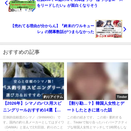
をリードしたい』が面白くなりそう
【売れてる理由が分からん】『終末のワルキュー
レ』の開幕数話がつまらなかった
おすすめの記事
釣りアイテム
Tinder
【2026年】シマノのバス用スピ
【割り勘…？】韓国人女性とデ
ニングリールおすすめ14選【コ
ートしたときに迷った話
スパ最強＆万能に使える番
圧倒的信頼度のシマノ（SHIMANO） で
この前の続きです。 この前↑ 要約する
す。国内の釣り具メーカーとしてはダイワ
と、Tinderで知り合ったハイパーアクティ
手！】
（DAIWA）と並んで2大巨頭。釣りのこと
ブな韓国人女性とマッチして1時間もしな