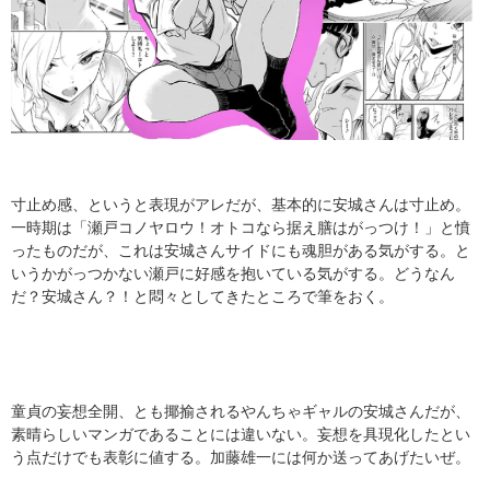
寸止め感、というと表現がアレだが、基本的に安城さんは寸止め。
一時期は「瀬戸コノヤロウ！オトコなら据え膳はがっつけ！」と憤
ったものだが、これは安城さんサイドにも魂胆がある気がする。と
いうかがっつかない瀬戸に好感を抱いている気がする。どうなん
だ？安城さん？！と悶々としてきたところで筆をおく。
童貞の妄想全開、とも揶揄されるやんちゃギャルの安城さんだが、
素晴らしいマンガであることには違いない。妄想を具現化したとい
う点だけでも表彰に値する。加藤雄一には何か送ってあげたいぜ。