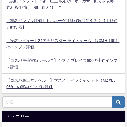
【実釣インプレ】平塚・庄三郎丸でLTオニカサゴ釣りを攻略！
釣れる仕掛け、棚、餌とは…？
【実釣インプレ評価】トルネーダ針結び器は使える？【手動式
針結び器】
【実釣レビュー】24アナリスター ライトゲーム （73MH-190）
のインプレ評価
【コスパ最強電動リール？】シマノ プレイズ600の実釣インプ
レ評価
【コスパ最上位レベル！】マズメ ライフジャケット（MZXLJ-
089）の実釣インプレ評価
カテゴリー