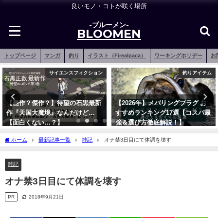
良いモノ・コトが咲く場所
-ブルーメン-
BLOOMEN
トップページ
マンガ
釣り
イラスト（Firealpaca）
ワーキングホリデー
お
サイエンスフィクション
釣りアイテム
【愚作？傑作？】待望の石黒最新
【2026年】メバリングプラグ お
作『天国大魔境』なんだけど…
すすめランキング17選【コスパ最
【面白くない…？】
強＆選び方徹底解説！】
2020年5月27日
2021年12月16日
ホーム
最新記事一覧
雑記
オナ禁3日目にて体調を壊す
雑記
オナ禁3日目にて体調を壊す
PR
2018年9月21日