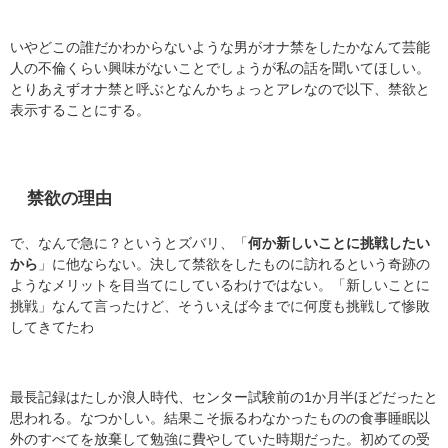
いやどこの誰だかわからないような男がオナ禁をしたかなんて芸能
人の不倫くらい興味がないことでしょうが私の話を聞いてほしい。
とりあえずオナ禁と呼ぶとなんかちょっとアレなので以下、禁欲と
表示することにする。
禁欲の理由
で、なんで急に？というとズバリ、「
何か新しいことに挑戦したい
から
」に他ならない。決して禁欲をしたものに訪れるという奇跡の
ようなメリットを目当てにしているわけではない。「新しいことに
挑戦」なんて言ったけど、そういえば今までに何度も挑戦して惨敗
してきてたわ
最長記録はたしか浪人時代、センター試験前の1か月半ほどだったと
思われる。なつかしい。結果こそ振るわなかったものの食事睡眠以
外のすべてを放棄して勉強に費やしていた時期だった。初めての受