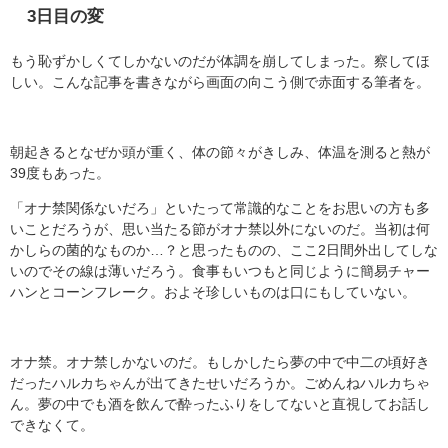
3日目の変
もう恥ずかしくてしかないのだが体調を崩してしまった。察してほ
しい。こんな記事を書きながら画面の向こう側で赤面する筆者を。
朝起きるとなぜか頭が重く、体の節々がきしみ、体温を測ると熱が
39度もあった。
「オナ禁関係ないだろ」といたって常識的なことをお思いの方も多
いことだろうが、思い当たる節がオナ禁以外にないのだ。当初は何
かしらの菌的なものか…？と思ったものの、ここ2日間外出してしな
いのでその線は薄いだろう。食事もいつもと同じように簡易チャー
ハンとコーンフレーク。およそ珍しいものは口にもしていない。
オナ禁。オナ禁しかないのだ。もしかしたら夢の中で中二の頃好き
だったハルカちゃんが出てきたせいだろうか。ごめんねハルカちゃ
ん。夢の中でも酒を飲んで酔ったふりをしてないと直視してお話し
できなくて。