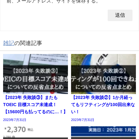
前、メールアドレス、サイトを保存する。
雑記
の関連記事
【2023年 失敗談③】またも
【2023年 失敗談②】1か月経っ
TOEIC 目標スコア未達成！
てもリフティングが100回出来な
【15600円も払ってるのに…！】
い！
2023年7月31日
2023年7月31日