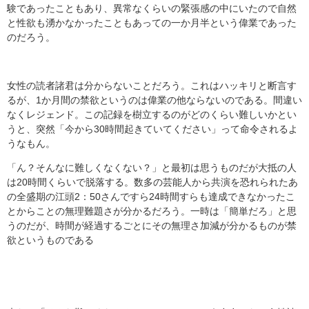
験であったこともあり、異常なくらいの緊張感の中にいたので自然
と性欲も湧かなかったこともあっての一か月半という偉業であった
のだろう。
女性の読者諸君は分からないことだろう。これはハッキリと断言す
るが、1か月間の禁欲というのは偉業の他ならないのである。間違い
なくレジェンド。この記録を樹立するのがどのくらい難しいかとい
うと、突然「今から30時間起きていてください」って命令されるよ
うなもん。
「ん？そんなに難しくなくない？」と最初は思うものだが大抵の人
は20時間くらいで脱落する。数多の芸能人から共演を恐れられたあ
の全盛期の江頭2：50さんですら24時間すらも達成できなかったこ
とからことの無理難題さが分かるだろう。一時は「簡単だろ」と思
うのだが、時間が経過するごとにその無理さ加減が分かるものが禁
欲というものである