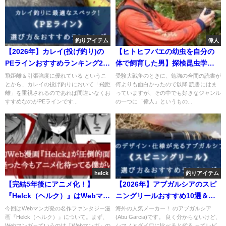
釣りアイテム
偉人
【2026年】カレイ(投げ釣り)の
【ヒトヒフバエの幼虫を自分の
PEラインおすすめランキング20
体で飼育した男】探検昆虫学者
選＆太さ(号数)の選び方
西田賢治さんの凄み
飛距離＆引張強度に優れている というこ
受験大戦争のときに、勉強の合間の読書が
とから、カレイの投げ釣りにおいて「飛距
何よりも面白かったので以降 読書にはま
離」を重視されるのであれば間違いなくお
っていますが、その中でも好きなジャンル
すすめなのがPEラインです...
の一つに「偉人」というもの...
helck
釣りアイテム
【完結5年後にアニメ化！】
【2026年】アブガルシアのスピ
『Helck（ヘルク）』はWebマン
ニングリールおすすめ10選＆選
ガのレベルじゃない！
び方まとめ【安い？悪い？】
今回はWebマンガ発の名作ファンタジー漫
海外の人気メーカー！ のアブガルシア
画『Helck（ヘルク）』について。まず、
(Abu Garcia)です。 良く分からないけど、
Webマンガっていうのは「Webマンガ」の
シマノとダイワに比べると劣る ってレビ