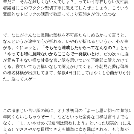
未だに「そんな難しくないんでしょ？」っていう存在しない女性読
者諸君にこのワタクシ懇切丁寧に教えてしんぜましょう。こういう
変態的なトピックの話題で敬語ってより変態さが匂い立つな
で、なにがそんなに長期の禁欲を不可能たらしめるかって言うと、
なんというか途中で心が折れる。いや心が折れるというか、心が曲
がる。ぐにゃッと。「
そもそも達成したからってなんなの？
」とか
「
やっても特に意味ないからここらで一発抜いとけ
」だの次々に脳
が元も子もない様な甘美な言い訳を思いついて下腹部に訴えかけて
くる。寝ていてもお構いなしで訴えかけてくる。今朝見た夢は薄着
の椎名林檎が出演してきて、禁欲4日目にしてはやくも心曲がりかけ
た。脳ってスゲー
この凄まじい言い訳の嵐に、オナ禁初日の「よーし思い切って禁欲1
年間くらいしちゃうぞー！」などといった蛮勇な目標は言うまでも
なく、「１…いやせめて2週間は禁欲しよう」といった現実的（に見
える）でささやかな目標でさえも簡単に吹き飛ばされる。もう脳が