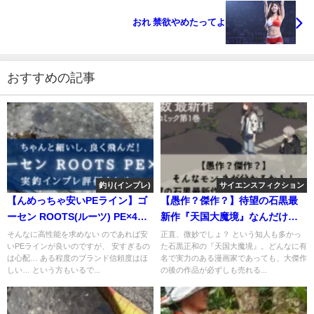
おれ 禁欲やめたってよ
おすすめの記事
釣り(インプレ)
サイエンスフィクション
【んめっちゃ安いPEライン】ゴ
【愚作？傑作？】待望の石黒最
ーセン ROOTS(ルーツ) PE×4の
新作『天国大魔境』なんだけ
実釣インプレ評価
ど…【面白くない…？】
そんなに高性能を求めない のであれば安
正直、微妙でしょ？ という知人も多かっ
いPEラインが良いのですが、 安すぎるの
た石黒正和の『天国大魔境』。どんなに有
は心配… ある程度のブランド信頼度はほ
名で実力のある漫画家であっても、大傑作
しい… という方もいるで...
の後の作品が必ずしも売れる...