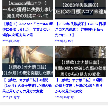
【緊急！】Amazon「セールの獲
【2023年 失敗談①】TOEIC 目標
得に失敗しました」で買えない
スコア未達成！【7800円も払っ
場合の対応方法２選
たのに…！】
2023年7月10日
2023年2月19日
【（禁欲）オナ禁日誌】4週間
【（禁欲）オナ禁日誌】３週間
（1か月）の壁を突破した際の効
の壁を突破した際の効果と周り
果と周りからの見方の変化
からの見方の変化
2020年11月7日
2020年10月29日