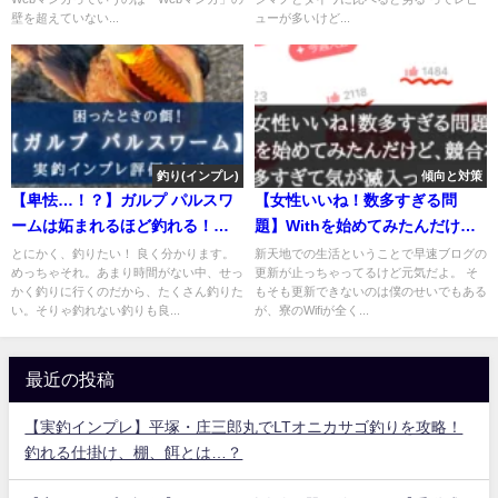
壁を超えていない...
ューが多いけど...
釣り(インプレ)
傾向と対策
【卑怯…！？】ガルプ パルスワ
【女性いいね！数多すぎる問
ームは妬まれるほど釣れる！
題】Withを始めてみたんだけ
【インプレ評価まとめ】
ど、競合相手が多すぎて気が滅
とにかく、釣りたい！ 良く分かります。
新天地での生活ということで早速ブログの
めっちゃそれ。あまり時間がない中、せっ
更新が止っちゃってるけど元気だよ。 そ
入ってきた件
かく釣りに行くのだから、たくさん釣りた
もそも更新できないのは僕のせいでもある
い。そりゃ釣れない釣りも良...
が、寮のWifiが全く...
最近の投稿
【実釣インプレ】平塚・庄三郎丸でLTオニカサゴ釣りを攻略！
釣れる仕掛け、棚、餌とは…？