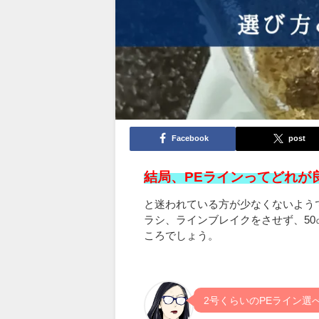
Facebook
post
結局、PEラインってどれが
と迷われている方が少なくないようで
ラシ、ラインブレイクをさせず、50
ころでしょう。
2号くらいのPEライン選