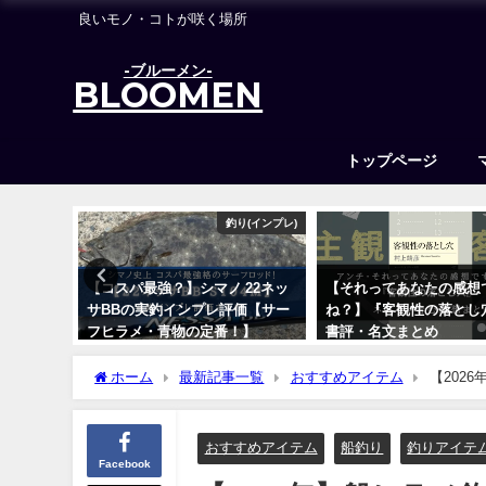
良いモノ・コトが咲く場所
-ブルーメン-
BLOOMEN
トップページ
雑記
釣り(インプレ)
たも
【コスパ最強？】シマノ 22ネッ
【それってあなたの感想
成！
サBBの実釣インプレ評価【サー
ね？】『客観性の落とし
のに…！】
フヒラメ・青物の定番！】
書評・名文まとめ
2023年6月14日
2023年9月22日
ホーム
最新記事一覧
おすすめアイテム
【202
も！】
おすすめアイテム
船釣り
釣りアイテ
Facebook