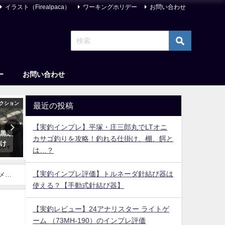
イラスト（Firealpaca）
ワーキングホリデー
お問い合わせ
ー
お問い合わせ
クション
アングラ
釣り
最近の投稿
【実釣インプレ】平塚・庄三郎丸でLTオニ
石黒最
刺さる人には致命傷？『ちひろ
【2026年】堤防釣りのクー
カサゴ釣りを攻略！釣れる仕掛け、棚、餌と
だけ
さん』という漫画がアレで万人
ボックス おすすめ15選【丁
は…？
にはおすすめできない件
いサイズ＆保冷力最強も！
2021年6月4日
2023年2月21日
【実釣インプレ評価】トルネーダ針結び器は
メ
使える？【手動式針結び器】
【実釣レビュー】24アナリスター ライトゲ
ーム （73MH-190）のインプレ評価