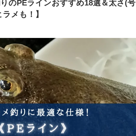
釣りのPEラインおすすめ18選＆太さ(号
ヒラメも！】