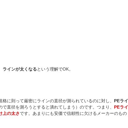
、ラインが太くなる
という理解でOK。
規格に則って厳密にラインの直径が測られているのに対し、
PEラ
ので直径を測ろうとすると潰れてしまう）のです。つまり、
PEラ
け上の太さ
です。あまりにも安価で信頼性に欠けるメーカーのもの