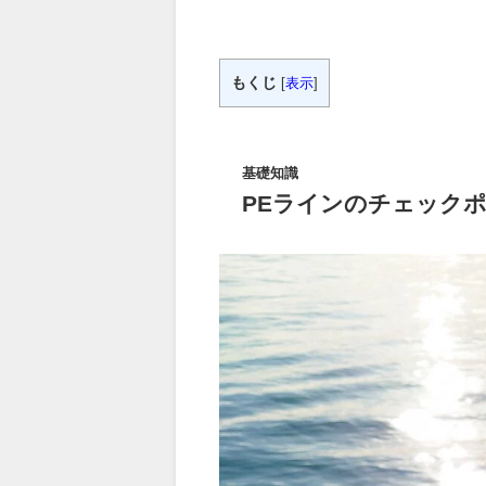
もくじ
[
表示
]
基礎知識
PEラインのチェック