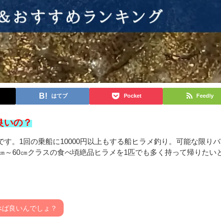
はてブ
Pocket
Feedly
良いの？
す。1回の乗船に10000円以上もする船ヒラメ釣り。可能な限りバ
㎝～60㎝クラスの食べ頃絶品ヒラメを1匹でも多く持って帰りたい
べば良いんでしょ？