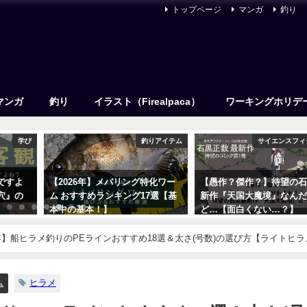
トップページ
マンガ
釣り
マンガ
釣り
イラスト（Firealpaca）
ワーキングホリデ
学び
釣りアイテム
サイエンスフィ
ですよ
【2026年】メバリング特化ワー
【愚作？傑作？】待望の
穴』の
ム おすすめランキング17選【基
新作『天国大魔境』なん
本中の基本！】
ど…【面白くない…？】
2021年12月15日
2020年5月27日
6年】船ヒラメ釣りのPEラインおすすめ18選＆太さ(号数)の選び方【ライトヒラ
ム
ヒラメ