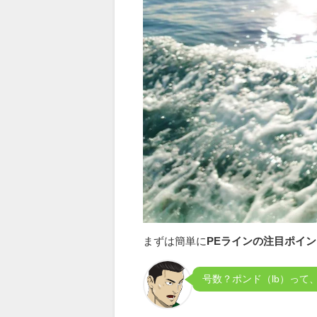
まずは簡単に
PEラインの注目ポイ
号数？ポンド（lb）って