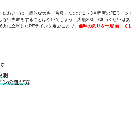
りにおいては一般的な太さ（号数）なので２～3号程度のPEライン
ない失敗をすることはないでしょう（大抵200、300mくらいはあ
考えに立脚したPEラインを選ぶことで、
趣味の釣りを一層 面白く
て
説明
インの選び方
。