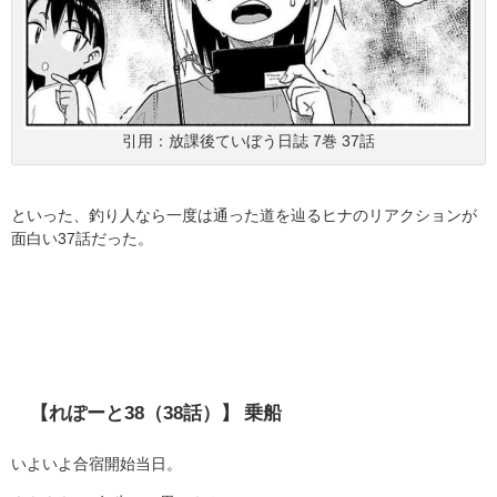
引用：放課後ていぼう日誌 7巻 37話
といった、釣り人なら一度は通った道を辿るヒナのリアクションが
面白い37話だった。
【れぽーと38（38話）】 乗船
いよいよ合宿開始当日。