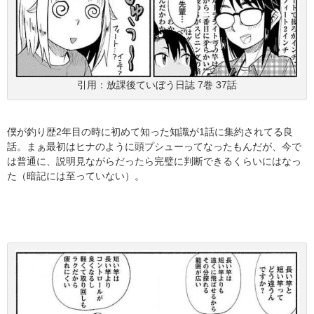
引用：放課後ていぼう日誌 7巻 37話
僕が釣り歴2年目の時に初めて知った知識が1話に集約されてる良
話。まぁ最初はヒナのように頭プシューってなったもんだが、今で
は普通に、説明見ながらだったら完璧に判断できるくらいにはなっ
た（暗記には至っていない）。