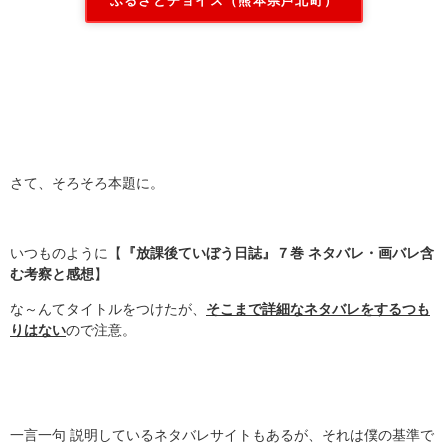
ふるさとチョイス（熊本県芦北町）
さて、そろそろ本題に。
いつものように【
『放課後ていぼう日誌』７巻 ネタバレ・画バレ含
む考察と感想
】
な～んてタイトルをつけたが、
そこまで詳細なネタバレをするつも
りはない
ので注意。
一言一句 説明しているネタバレサイトもあるが、それは僕の基準で