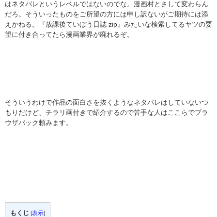
はネタバレというレベルではないのでな。漫画村とさして変わらん
だろ。そういったものをご所望の方には申し訳ないがご期待には添
えかねる。『放課後ていぼう日誌 zip』みたいな検索してるヤツの要
望に付き合ってたら漫画業界が廃れるぞ。
そういうわけで作品の面白さを抜くようなネタバレはしていないつ
もりだけど、チラリ画付きで紹介するので苦手な人はここらでブラ
ウザバック頼みます。
もくじ
[
表示
]