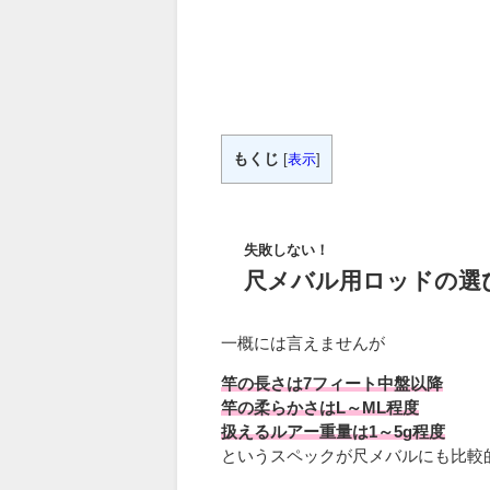
もくじ
[
表示
]
失敗しない！
尺メバル用ロッドの選
一概には言えませんが
竿の長さは7フィート中盤以降
竿の柔らかさはL～ML程度
扱えるルアー重量は1～5g程度
というスペックが尺メバルにも比較