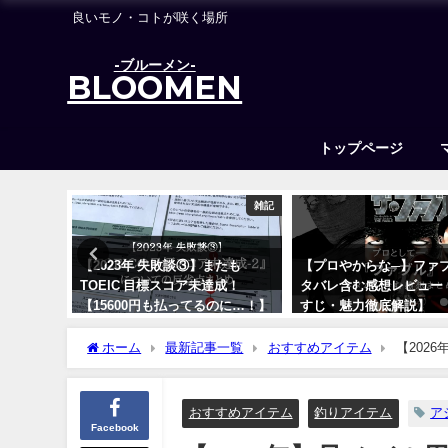
良いモノ・コトが咲く場所
-ブルーメン-
BLOOMEN
トップページ
釣りアイテム
雑記
特化ワー
【2023年 失敗談③】またも
【プロやからな─】ファ
7選【基
TOEIC 目標スコア未達成！
タバレ含む感想レビュー
【15600円も払ってるのに…！】
すじ・魅力徹底解説】
2023年7月31日
2023年7月24日
ホーム
最新記事一覧
おすすめアイテム
【202
おすすめアイテム
釣りアイテム
ア
Facebook