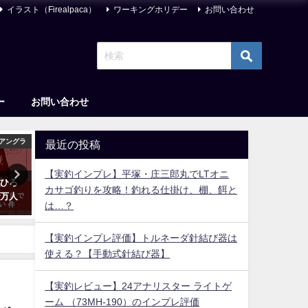
イラスト（Firealpaca）
ワーキングホリデー
お問い合わせ
ー
お問い合わせ
アングラ
釣りアイテム
釣り
最近の投稿
【実釣インプレ】平塚・庄三郎丸でLTオニ
ちひろ
【2026年】ヒラメ特化ワーム お
【2026年】堤防釣りのクー
カサゴ釣りを攻略！釣れる仕掛け、棚、餌と
で万人
すすめランキング16選＆選び方
ボックス おすすめ15選【丁
は…？
まとめ【コスパ＆高実績！】
いサイズ＆保冷力最強も！
2022年2月10日
2023年2月21日
【実釣インプレ評価】トルネーダ針結び器は
使える？【手動式針結び器】
【実釣レビュー】24アナリスター ライトゲ
ーム （73MH-190）のインプレ評価