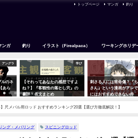
トップページ
マンガ
釣り
マンガ
釣り
イラスト（Firealpaca）
ワーキングホリデ
アングラ
学び
ブルのネ
【それってあなたの感想ですよ
刺さる人には致命傷？『
【あら
ね？】『客観性の落とし穴』の
さん』という漫画がアレ
書評・名文まとめ
にはおすすめできない件
2023年9月22日
2021年6月4日
6年】尺メバル用ロッド おすすめランキング20選【選び方徹底解説！】
ジング・メバリング
スピニングロッド