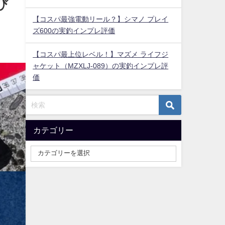
び
【コスパ最強電動リール？】シマノ プレイ
ズ600の実釣インプレ評価
【コスパ最上位レベル！】マズメ ライフジ
ャケット（MZXLJ-089）の実釣インプレ評
価
カテゴリー