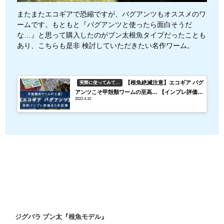
またまたエコギアで恐縮ですが、バグアンツもオススメのワ
ームです。もともと『バグアンツと使ったら面白そうだ
な…』と思って購入したのがブン太根魚タイプだったことも
あり、こちらも是非 検討していただきたい名作ワーム。
【根魚絶滅注意】エコギア バグ
実際に使ってみて…
アンツこそ甲殻類ワームの至高… 【インプレ評価ま
2022.4.10
とめ】
ジグパラ ブン太『根魚モデル』