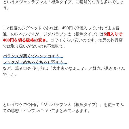
というメジャクラブン太「根魚タイプ」に猜疑的な方も多いでしょ
う。
11g程度のジグヘッドであれば、450円で3個入っていればまぁ普
通…のレベルですが、ジグパラブン太（根魚タイプ）は
5個入りで
400円を切る破格の安さ
。コワイくらい安いのです。地元の釣具店
では取り扱いがないのも不気味で、
バランスが悪くてヘンテコそう…
フックが（めちゃくちゃ）弱そう…
など、筆者自身 使う前は『大丈夫かなぁ…？』と疑念が尽きません
でした。
というワケで今回は『ジグパラブン太（根魚タイプ）』を使ってみ
ての感想・インプレについてまとめていきます。