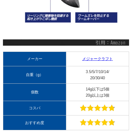
メーカー
メジャークラフト
3.5/5/7/10/14/
自重（g）
20/30/40
14g以下は5個
個数
20g以上は3個
コスパ
おすすめ度