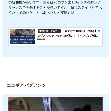
の親和性が高いです。筆者は7gのブン太と3インチのロック
マックスで実釣することが多いですが、底にステイさせてお
くだけで釣れたこともあったりと実績も◎
【頑丈かつ素晴らしい泳ぎ】エ
実際に使ってみて…
コギア ロックマックスが強い！ 【インプレ評価ま
2022.6.15
とめ】
エコギア バグアンツ