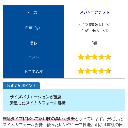
メーカー
メジャークラフト
0.4/0.6/0.8/1/1.25/
自重（g）
1.5/1.75/2/2.5/3
個数
5個
コスパ
おすすめ度
おすすめポイント
サイズバリエーションが豊富
安定したスイム＆フォール姿勢
根魚タイプに比べて汎用性の高いカタチ
となっています。安定した
スイム＆フォール姿勢、優れたレンジキープ性能。刺さり重視の日