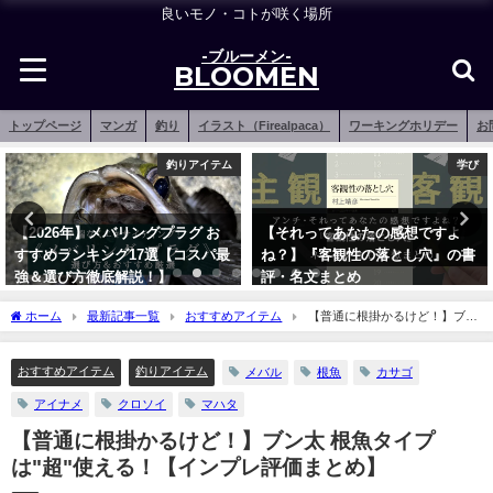
良いモノ・コトが咲く場所
-ブルーメン-
BLOOMEN
トップページ
マンガ
釣り
イラスト（Firealpaca）
ワーキングホリデー
お
釣りアイテム
学び
【2026年】メバリングプラグ お
【それってあなたの感想ですよ
すすめランキング17選【コスパ最
ね？】『客観性の落とし穴』の書
強＆選び方徹底解説！】
評・名文まとめ
2021年12月16日
2023年9月22日
ホーム
最新記事一覧
おすすめアイテム
【普通に根掛かるけど！】ブン
太 根魚タイプは"超"使える！【インプレ評価まとめ】
おすすめアイテム
釣りアイテム
メバル
根魚
カサゴ
アイナメ
クロソイ
マハタ
【普通に根掛かるけど！】ブン太 根魚タイプ
は"超"使える！【インプレ評価まとめ】