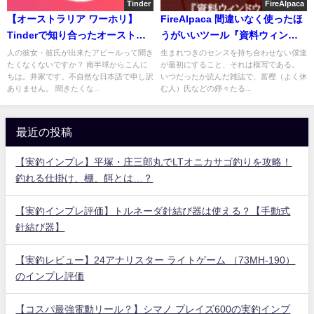
Tinder
FireAlpaca
【オーストラリア ワーホリ】
FireAlpaca 間違いなく使ったほ
Tinderで知り合ったオーストラ
うがいいツール『資料ウィンド
リア人女性と会ってきた Part 1
ウ』！！！
人の彼女・彼氏が出来たアピールって聞き
生まれつきのセンスを持ち合わせない僕達
たくなくないですか？ 南半球からこんに
が最初にすること、それは模写である。
ちは。井家です。不自然な日本語で申し訳
いつだったか読んだ雑誌で、富樫（よく休
ありません。 聞きたくな...
む人）氏などの錚々たる...
最近の投稿
【実釣インプレ】平塚・庄三郎丸でLTオニカサゴ釣りを攻略！
釣れる仕掛け、棚、餌とは…？
【実釣インプレ評価】トルネーダ針結び器は使える？【手動式
針結び器】
【実釣レビュー】24アナリスター ライトゲーム （73MH-190）
のインプレ評価
【コスパ最強電動リール？】シマノ プレイズ600の実釣インプ