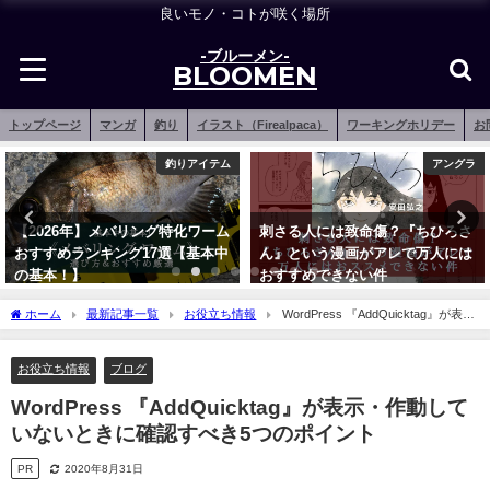
良いモノ・コトが咲く場所
-ブルーメン-
BLOOMEN
トップページ
マンガ
釣り
イラスト（Firealpaca）
ワーキングホリデー
お
釣りアイテム
アングラ
【2026年】メバリング特化ワーム
刺さる人には致命傷？『ちひろさ
おすすめランキング17選【基本中
ん』という漫画がアレで万人には
の基本！】
おすすめできない件
2021年12月15日
2021年6月4日
ホーム
最新記事一覧
お役立ち情報
WordPress 『AddQuicktag』が表
示・作動していないときに確認すべき5つのポイント
お役立ち情報
ブログ
WordPress 『AddQuicktag』が表示・作動して
いないときに確認すべき5つのポイント
PR
2020年8月31日