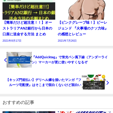
【簡単だけど超注意！！】オー
【ピンクグレープ味！】ビーレ
ストラリアANZ銀行から日本の
ジェンド 『火事場のクソ力味』
口座に送金する方法 まとめ
の感想とレビュー
2021年8月17日
2021年7月26日
『AddQuicktag』で蛍光ペン風下線（アンダーライ
ン）マーカーが更に使いやすくなるぞ
【キッズ門前払い】デリヘル嬢を描いたマンガ『フ
ルーツ宅配便』はそこまで面白くないけど面白い
おすすめの記事