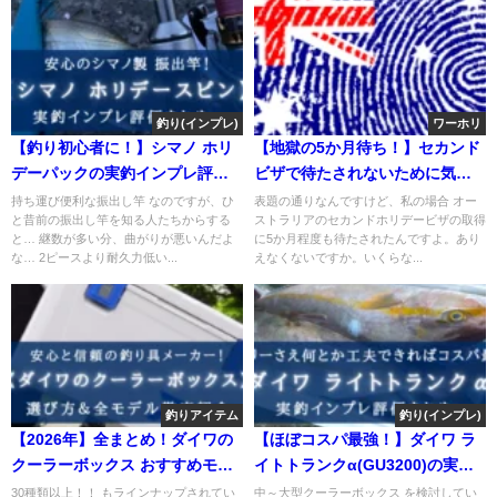
釣り(インプレ)
ワーホリ
【釣り初心者に！】シマノ ホリ
【地獄の5か月待ち！】セカンド
デーパックの実釣インプレ評価
ビザで待たされないために気を
【超おすすめ！！】
付けることと待機をくらった場
持ち運び便利な振出し竿 なのですが、ひ
表題の通りなんですけど、私の場合 オー
と昔前の振出し竿を知る人たちからする
ストラリアのセカンドホリデービザの取得
合の対処方法
と… 継数が多い分、曲がりが悪いんだよ
に5か月程度も待たされたんですよ。あり
な… 2ピースより耐久力低い...
えなくないですか。いくらな...
釣りアイテム
釣り(インプレ)
【2026年】全まとめ！ダイワの
【ほぼコスパ最強！】ダイワ ラ
クーラーボックス おすすめモデ
イトトランクα(GU3200)の実釣
ル＆選び方 徹底解説
インプレ【60㎝までの魚に！】
30種類以上！！ もラインナップされてい
中～大型クーラーボックス を検討してい