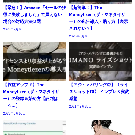
【緊急！】Amazon「セールの獲
【超簡単！】The
得に失敗しました」で買えない
Moneytizer（ザ・マネタイザ
場合の対応方法２選
ー）の広告導入・貼り方【表示
されない？】
2023年7月10日
2023年6月18日
【収益アップ？】The
【アジ・メバリング◎】《ライ
Moneytizer（ザ・マネタイザ
ズショットDI》 インプレ＆実釣
ー）の登録＆始め方【評判は
感想
上々…】
2021年9月25日
2023年6月16日