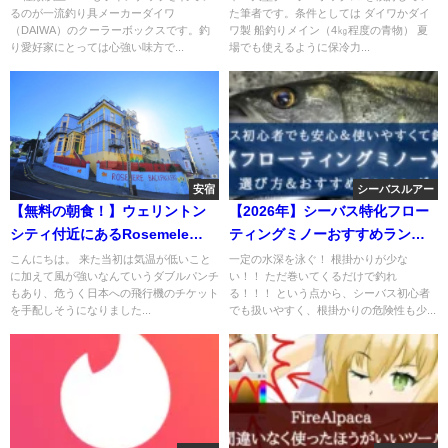
るのが一流釣り具メーカーダイワ
た筆者です。条件としては ダイワかダイ
（DAIWA）のクーラーボックスです。釣
ワ製 船釣りメイン（4㎏程度の青物） 夏
り愛好家にとっては心強い味方で...
場でも使えるように保冷力...
安宿
シーバスルアー
【無料の朝食！】ウェリントン
【2026年】シーバス特化フロー
シティ付近にあるRosemele
ティングミノーおすすめランキ
Backpackerに泊まってきたので
ング15【コスパ最強！】
こんにちは。 来た当初は気温が低いこと
一定の水深を泳ぐ！ 根掛かりが少な
に加えて風が強いなんていうダブルパンチ
い！！ ただ巻いてくるだけで釣れ
【レビュー】
もあり、危うく日本への飛行機のチケット
る！！！ という点から、シーバス初心者
を手配しそうになりました...
でも扱いやすく、根掛かりの危険性も少...