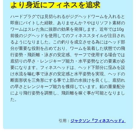
より身近にフィネスを追求
ハードプラグでは見切られるがジグヘッドワームを入れると
即座にバイトした経験、ありませんか？やはりソフト素材の
ワームはスレた魚に抜群の効果を発揮します。近年では10g
前後のジグヘッドを使用してのフィネススタイルが注目され
るようになりました。この釣りを成立させる為にはヘッド部
分が重要な役割を占めており、ワームを装着した状態での飛
行姿勢・飛距離・泳ぎの安定感、サーフで使用する場合では
底切りの早さ・レンジキープ能力・水平姿勢などの要素が必
要になります。フィネスヘッドは、ヘッド下部分に窪みを設
け水流を噛む事で泳ぎの安定感と水平姿勢を実現、ヘッドの
断面形状を三角形にする事で上部の水抜けを良くし、底切れ
の早さとレンジキープ能力を獲得しています。鉛の重量配分
により飛行姿勢を調整し、飛距離を稼ぐ事が可能となりまし
た。
引用：
ジャクソン『フィネスヘッド』