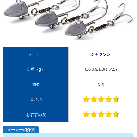
メーカー
ジャクソン
自重（g）
0.6/0.9/1.3/1.8/2.7
個数
5個
コスパ
おすすめ度
メーカー紹介文