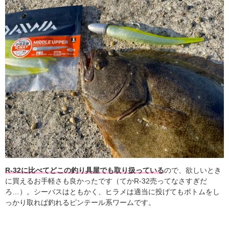
R-32に比べてどこの釣り具屋でも取り扱っている
ので、欲しいとき
に買えるお手軽さも良かったです（てかR-32売ってなさすぎだ
ろ…）。シーバスはともかく、ヒラメは適当に投げてもボトムをし
っかり取れば釣れるピンテール系ワームです。