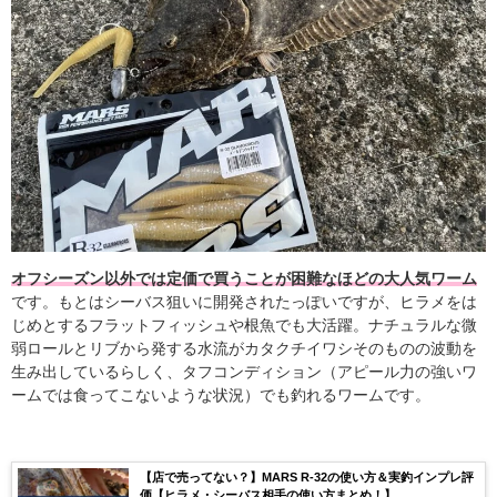
オフシーズン以外では定価で買うことが困難なほどの大人気ワーム
です。もとはシーバス狙いに開発されたっぽいですが、ヒラメをは
じめとするフラットフィッシュや根魚でも大活躍。
ナチュラルな微
弱ロールとリブから発する水流がカタクチイワシそのものの波動を
生み出しているらしく、タフコンディション（アピール力の強いワ
ームでは食ってこないような状況）でも釣れるワームです。
【店で売ってない？】MARS R-32の使い方＆実釣インプレ評
価【ヒラメ・シーバス相手の使い方まとめ！】