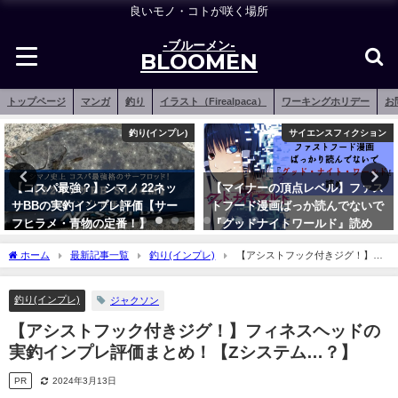
良いモノ・コトが咲く場所
-ブルーメン-
BLOOMEN
トップページ
マンガ
釣り
イラスト（Firealpaca）
ワーキングホリデー
お
サイエンスフィクション
釣りアイテム
【マイナーの頂点レベル】ファス
【2026年】メバリングプラグ お
トフード漫画ばっか読んでないで
すすめランキング17選【コスパ最
『グッドナイトワールド』読め
強＆選び方徹底解説！】
2020年5月10日
2021年12月16日
ホーム
最新記事一覧
釣り(インプレ)
【アシストフック付きジグ！】フ
ィネスヘッドの実釣インプレ評価まとめ！【Zシステム…？】
釣り(インプレ)
ジャクソン
【アシストフック付きジグ！】フィネスヘッドの
実釣インプレ評価まとめ！【Zシステム…？】
PR
2024年3月13日