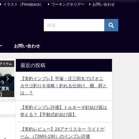
イラスト（Firealpaca）
ワーキングホリデー
お問い合わせ
ー
お問い合わせ
アイテム
アングラ
釣り(イ
最近の投稿
【実釣インプレ】平塚・庄三郎丸でLTオニ
ーラー
【プロやからな─】ファブルのネ
【コスパ最強？】シマノ 22
カサゴ釣りを攻略！釣れる仕掛け、棚、餌と
丁度良
タバレ含む感想レビュー【あら
サBBの実釣インプレ評価【
は…？
！】
すじ・魅力徹底解説】
フヒラメ・青物の定番！】
2023年7月24日
2023年6月14日
【実釣インプレ評価】トルネーダ針結び器は
使える？【手動式針結び器】
【実釣レビュー】24アナリスター ライトゲ
ーム （73MH-190）のインプレ評価