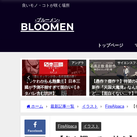
良いモノ・コトが咲く場所
-ブルーメン-
BLOOMEN
トップページ
ーバスロッド
アングラ
サイエンスフ
 23デ
【ワケわからん熱量！】日本三
【愚作？傑作？】待望の
プレ評価
國が予測不能すぎて面白い【ネ
新作『天国大魔境』なん
】
タバレ含む読評】
ど…【面白くない…？】
2022年7月17日
2020年5月27日
ホーム
最新記事一覧
イラスト
FireAlpaca
【
FireAlpaca
イラスト
Facebook