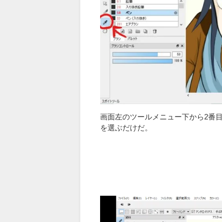
画面左のツールメニュー下から2番
を選ぶだけだ。
動
画