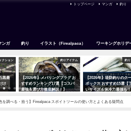
トップページ
マンガ
釣り
マンガ
釣り
イラスト（Firealpaca）
ワーキングホリデ
ィクション
釣りアイテム
釣り
石黒最
【2026年】メバリングプラグ お
【2026年】堤防釣りのク
だけ
すすめランキング17選【コスパ
ボックス おすすめ15選【
最強＆選び方徹底解説！】
いサイズ＆保冷力最強も
2021年12月16日
2023年2月21日
色を調べる・拾う】Firealpaca スポイトツールの使い方とよくある疑問点