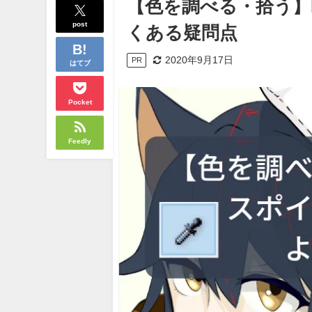
【色を調べる・拾う】Fi
post
くある疑問点
2020年9月17日
PR
はてブ
Pocket
Feedly