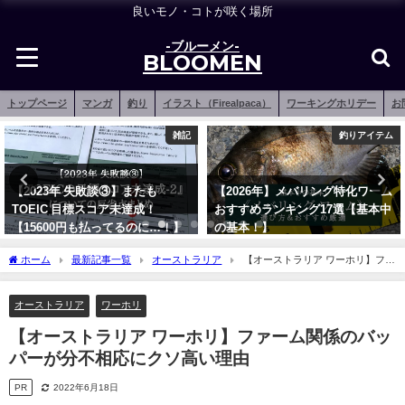
良いモノ・コトが咲く場所
-ブルーメン-
BLOOMEN
トップページ
マンガ
釣り
イラスト（Firealpaca）
ワーキングホリデー
お
雑記
釣りアイテム
【2023年 失敗談③】またも
【2026年】メバリング特化ワーム
TOEIC 目標スコア未達成！
おすすめランキング17選【基本中
【15600円も払ってるのに…！】
の基本！】
2023年7月31日
2021年12月15日
ホーム
最新記事一覧
オーストラリア
【オーストラリア ワーホリ】ファ
ーム関係のバッパーが分不相応にクソ高い理由
オーストラリア
ワーホリ
【オーストラリア ワーホリ】ファーム関係のバッ
パーが分不相応にクソ高い理由
PR
2022年6月18日