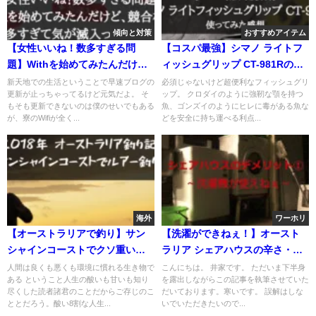
傾向と対策
おすすめアイテム
【女性いいね！数多すぎる問
【コスパ最強】シマノ ライトフ
題】Withを始めてみたんだけ
ィッシュグリップ CT-981Rの実
ど、競合相手が多すぎて気が滅
釣インプレ評価
新天地での生活ということで早速ブログの
必須じゃないけど超便利なフィッシュグリ
更新が止っちゃってるけど元気だよ。 そ
ップ。 クロダイのように強靭な顎を持つ
入ってきた件
もそも更新できないのは僕のせいでもある
魚、ゴンズイのようにヒレに毒がある魚な
が、寮のWifiが全く...
どを安全に持ち運べる利点...
海外
ワーホリ
【オーストラリアで釣り】サン
【洗濯ができねぇ！】オースト
シャインコーストでクソ重いジ
ラリア シェアハウスの辛さ・デ
グを投げ倒したら大物が釣れた
メリット① 洗濯問題
人間は良くも悪くも環境に慣れる生き物で
こんにちは。 井家です。 ただいま下半身
ある ということ人生の酸いも甘いも知り
を露出しながらこの記事を執筆させていた
話
尽くした読者諸君のことだからご存じのこ
だいております。寒いです。 誤解はしな
ととだろう。酸い8割な人生...
いでいただきたいので...