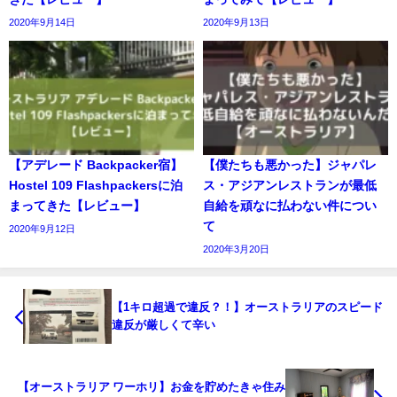
2020年9月14日
2020年9月13日
【アデレード Backpacker宿】
【僕たちも悪かった】ジャパレ
Hostel 109 Flashpackersに泊
ス・アジアンレストランが最低
まってきた【レビュー】
自給を頑なに払わない件につい
て
2020年9月12日
2020年3月20日
【1キロ超過で違反？！】オーストラリアのスピード
違反が厳しくて辛い
【オーストラリア ワーホリ】お金を貯めたきゃ住み