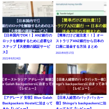
【日本国内でOK！】ANZ銀行の
【簡単だけど超注意！！】オー
ロックを解除するために必要な2
ストラリアANZ銀行から日本の
ステップ【大使館の認証サービ
口座に送金する方法 まとめ
ス】
2021年8月17日
2021年8月24日
【アデレード 安宿】Blue Galah
【日本人経営のバックパッカー
Backpackers Hostelに泊まって
宿】Shingo's backpackersに泊
きた【レビュー】
まってみて【レビュー】