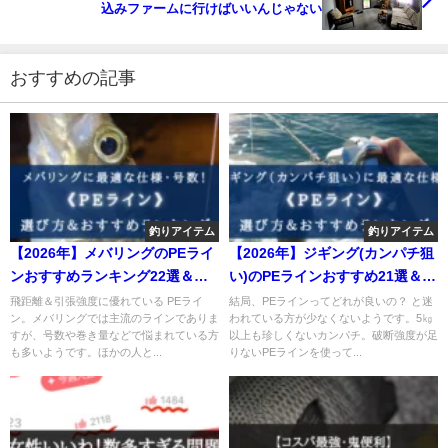
込みファームに行けばいいんじゃない
おすすめの記事
釣りアイテム
釣りアイテム
【2026年】メバリングのPEライ
【2026年】ジギング(カンパチ狙
ンおすすめランキング22選＆太
い)のPEラインおすすめ21選＆太
さ(号数)の選び方まとめ
さ(号数)の選び方
飛距離＆引張強度に優れている PEライ
結局、PEラインってどれが良いの？ と迷
ン。メバリングでは主流のラインでありま
われている方が少なくないようです。5㎏
すが、号数や巻き量などで悩まれている方
以上も珍しくないカンパチ。破断強度が足
も多いようです。ほかの人と...
りないPEラインを使って...