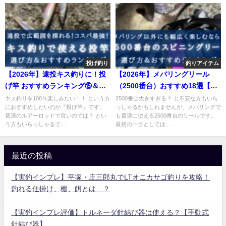
投げ釣り
釣りアイテム
【2026年】遠投キス釣りに！投
【2026年】メバリングリール
げ竿 おすすめランキング⑮＆選
（2500番台）おすすめ18選【コ
び方！【高飛距離＆コスパ最
スパ最強！】
キス釣りを100％楽しみたい！！ という方
2500番は大きすぎる？ と不安な方もいら
におすすめしたいのが『投げ竿』です。
っしゃるかもしれませんが、メバリングで
強】
普通のルアーロッドで良いのでは？ とい
も普通に使える2500番台のリールです。
う方もいらっしゃるで...
最初の一台としては、...
最近の投稿
【実釣インプレ】平塚・庄三郎丸でLTオニカサゴ釣りを攻略！
釣れる仕掛け、棚、餌とは…？
【実釣インプレ評価】トルネーダ針結び器は使える？【手動式
針結び器】