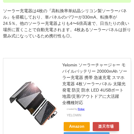
ソーラー充電器は4枚の『高転換率単結晶シリコン製ソーラーパネ
ル』を搭載しており、単パネルのパワーが330mA、転換率が
24.5％。他のソーラー充電器よりも4〜6倍高速で、日当たりの良い
場所に置くことで自動充電されます。4枚あるソーラーパネルは折り
畳み式になっているため携行性も◎。
Yelomin ソーラーチャージャー モ
バイルバッテリー 20000mAh ソー
ラー充電器 携帯 急速充電 スマホ
充電器 4枚ソーラーパネル 太陽光
発電 防災 防水 LED 4USBポート
地震/災害/アウトドアに大活躍
全機種対応
created by
Rinker
YELOMIN
Amazon
楽天市場