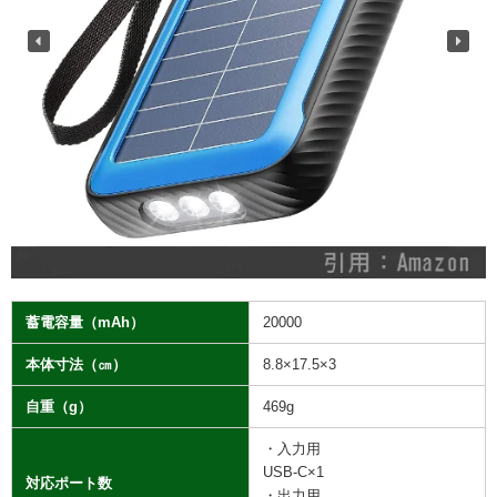
蓄電容量（mAh）
20000
本体寸法（㎝）
8.8×17.5×3
自重（g）
469g
・
入力用
USB-C×1
対応ポート数
・
出力用