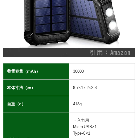
蓄電容量（mAh）
30000
本体寸法（㎝）
8.7×17.2×2.8
自重（g）
418g
・
入力用
Micro USB×1
Type-C×1