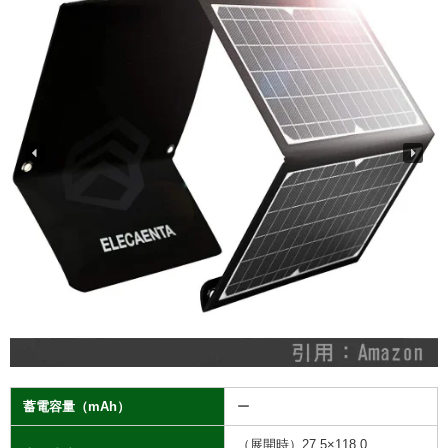
蓄電容量（mAh）
ー
（展開時）27.5×118.0