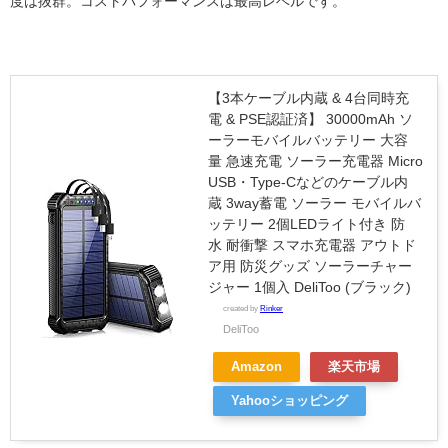
度は抜群。コストパフォーマンスは最高レベルです。
【3本ケーブル内蔵 & 4台同時充
電 & PSE認証済】 30000mAh ソ
ーラーモバイルバッテリー 大容
量 急速充電 ソーラー充電器 Micro
USB・Type-Cなどのケーブル内
蔵 3way蓄電 ソーラー モバイルバ
ッテリー 2個LEDライト付き 防
水 耐衝撃 スマホ充電器 アウトド
ア用 防災グッズ ソーラーチャー
ジャー 1個入 DeliToo (ブラック)
created by
Rinker
DeliToo
Amazon
楽天市場
Yahooショッピング