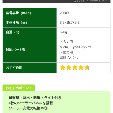
蓄電容量（mAh）
20000
本体寸法（㎝）
8.8×15.7×3.5
自重（g）
620g
・
入力用
Micro、Type-Cの２つ
対応ポート数
・
出力用
USB-A×２つ
おすすめ度
おすすめポイント
耐衝撃・防水・防塵・ライト付き
4枚のソーラーパネルを搭載
ソーラー充電の転換率◎