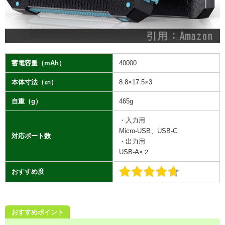
蓄電容量（mAh）
40000
本体寸法（㎝）
8.8×17.5×3
自重（g）
465g
・
入力用
Micro-USB、USB-C
対応ポート数
・
出力用
USB-A×２
おすすめ度
おすすめポイント