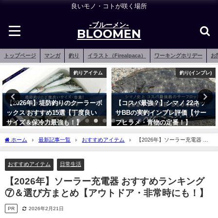
良いモノ・コトが咲く場所
-ブルーメン-
BLOOMEN
トップページ
マンガ
釣り
イラスト（Firealpaca）
ワーキングホリデー
お
釣りアイテム
釣り(インプレ)
【2026年】堤防釣りのクーラーボ
【コスパ最強？】シマノ 22ネッ
ックス おすすめ15選【丁度良い
サBBの実釣インプレ評価【サー
サイズ＆保冷力最強も！】
フヒラメ・青物の定番！】
2023年2月21日
2023年6月14日
ホーム
最新記事一覧
おすすめアイテム
【2026年】ソーラー充電器 お
すすめランキング⑦＆選び方まとめ【アウトドア・非常時にも！】
おすすめアイテム
日常生活
【2026年】ソーラー充電器 おすすめランキング
⑦＆選び方まとめ【アウトドア・非常時にも！】
PR
2026年2月21日