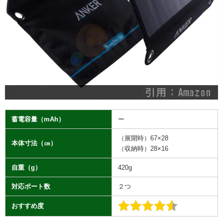
蓄電容量（mAh）
ー
（展開時）67×28
本体寸法（㎝）
（収納時）28×16
自重（g）
420g
対応ポート数
２つ
おすすめ度