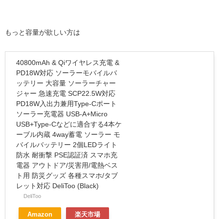
もっと容量が欲しい方は
40800mAh & Qiワイヤレス充電 &
PD18W対応 ソーラーモバイルバ
ッテリー 大容量 ソーラーチャー
ジャー 急速充電 SCP22.5W対応
PD18W入出力兼用Type-Cポート
ソーラー充電器 USB-A+Micro
USB+Type-Cなどに適合する4本ケ
ーブル内蔵 4way蓄電 ソーラー モ
バイルバッテリー 2個LEDライト
防水 耐衝撃 PSE認証済 スマホ充
電器 アウトドア/災害用/電熱ベス
ト用 防災グッズ 各種スマホ/タブ
レット対応 DeliToo (Black)
DeliToo
Amazon
楽天市場