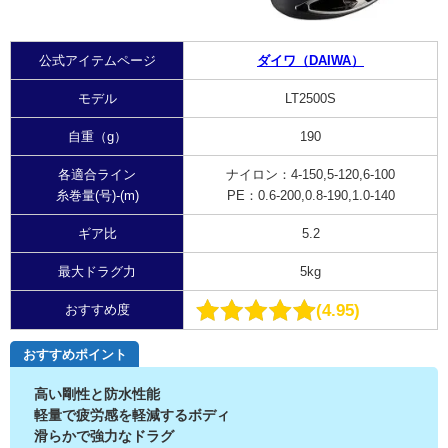
公式アイテムページ
ダイワ（DAIWA）
モデル
LT2500S
自重（g）
190
各適合ライン
ナイロン：
4-150,
5-120,
6-100
糸巻量(号)-(m)
PE：
0.6-200,
0.8-190,
1.0-140
ギア比
5.2
最大ドラグ力
5kg
4.95
おすすめ度
おすすめポイント
高い剛性と防水性能
軽量で疲労感を軽減するボディ
滑らかで強力なドラグ