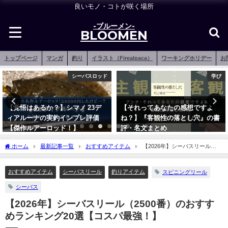
良いモノ・コトが咲く場所
-ブルーメン-
BLOOMEN
トップページ
マンガ
釣り
イラスト（Firealpaca）
ワーキングホリデー
お
シーバスロッド
学び
【覚悟はあるか？】シマノ 23デ
【それってあなたの感想ですよ
ィアルーナの実釣インプレ評価
ね？】『客観性の落とし穴』の書
【傑作ルアーロッド！】
評・名文まとめ
2023年3月7日
2023年9月22日
ホーム
最新記事一覧
おすすめアイテム
【2026年】シーバスリール
（2500番）のおすすめランキング20選【コスパ最強！】
おすすめアイテム
シーバスリール
釣りアイテム
スピニングリール
シーバス
【2026年】シーバスリール（2500番）のおすす
めランキング20選【コスパ最強！】