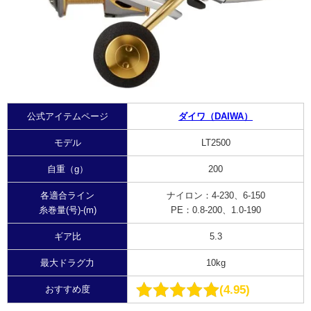
公式アイテムページ
ダイワ（DAIWA）
モデル
LT2500
自重（g）
200
各適合ライン
ナイロン：
4-230、6-150
糸巻量(号)-(m)
PE：
0.8-200、1.0-190
ギア比
5.3
最大ドラグ力
10kg
4.95
おすすめ度