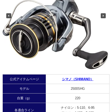
公式アイテムページ
シマノ（SHIMANO）
モデル
2500SHG
自重（g）
220
ナイロン：
5-110、6-95
各適合ライン