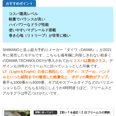
おすすめポイント
コスパ最高レベル
軽量でバランスが良い
ハイパワーなドラグ性能
使いやすいマグシールド搭載
巻き心地（リトリーブ）が非常に軽い
SHIMANOと並ぶ超大手釣りメーカー『ダイワ（DAIWA）』が2021
年に発売したモデルです。こちらも備考欄に列挙しきれない程多く
のDAIWA TECHNOLOGYが導入されており
コスパは最強クラス
。デ
ザインも18年のフリームスに比べてシュっとした印象です。
LT（Light＆Toght）の名に相応しく、
ボディ、スプール、ハンド
ルといった細部までの徹底した軽量化と、ボディの剛性がアップ
。
番手も1000番から6000番、ギア比やスプールタイプなどのバリエー
ションも◎。どちらを1位にしようか4時間迷うほど、フリームスと
アルテグラは甲乙つけがたいです。
【安い？＆頑丈！】21フリームスの実釣
実際に使ってみて…