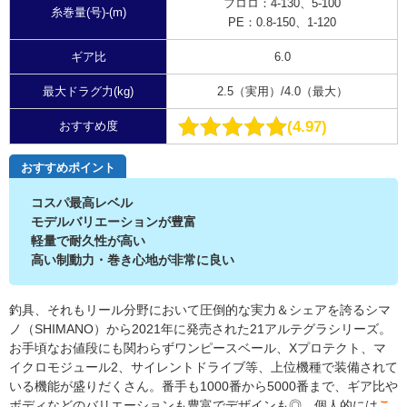
フロロ：
4-130、5-100
糸巻量(号)-(m)
PE：
0.8-150、1-120
ギア比
6.0
最大ドラグ力(kg)
2.5（実用）/4.0（最大）
4.97
おすすめ度
おすすめポイント
コスパ最高レベル
モデルバリエーションが豊富
軽量で耐久性が高い
高い制動力・巻き心地が非常に良い
釣具、それもリール分野において圧倒的な実力＆シェアを誇るシマ
ノ（SHIMANO）から2021年に発売された21アルテグラシリーズ。
お手頃な
お値段にも関わらずワンピースベール、Xプロテクト、マ
イクロモジュール2、サイレントドライブ等、上位機種で装備されて
いる機能が盛りだくさん。番手も1000番から5000番まで、ギア比や
ボディなどのバリエーションも豊富でデザインも◎。個人的には
こ