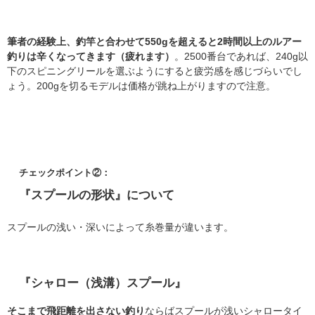
筆者の経験上、釣竿と合わせて550gを超えると2時間以上のルアー
釣りは辛くなってきます（疲れます）
。2500番台であれば、240g以
下のスピニングリールを選ぶようにすると疲労感を感じづらいでし
ょう。200gを切るモデルは価格が跳ね上がりますので注意。
チェックポイント②：
『スプールの形状』について
スプールの浅い・深いによって糸巻量が違います。
『シャロー（浅溝）スプール』
そこまで飛距離を出さない釣り
ならばスプールが浅いシャロータイ