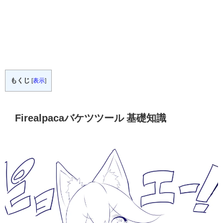
もくじ
[
表示
]
Firealpacaバケツツール 基礎知識