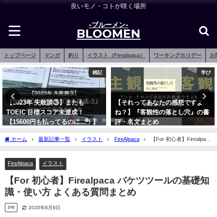
良いモノ・コトが咲く場所
-ブルーメン-
BLOOMEN
トップページ
マンガ
釣り
イラスト（Firealpaca）
ワーキングホリデー
お
雑記
学び
釣りア
【それってあなたの感想ですよ
【2026年】メバリング特化
ね？】『客観性の落とし穴』の書
おすすめランキング17選【基
！】
評・名文まとめ
の基本！】
2023年9月22日
2021年12月15日
ホーム
最新記事一覧
イラスト
FireAlpaca
【For 初心者】Firealpaca
バケツツールの基礎知識・使い方 よくある質問まとめ
FireAlpaca
イラスト
【For 初心者】Firealpaca バケツツールの基礎知
識・使い方 よくある質問まとめ
PR
2020年8月9日