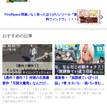
FireAlpaca 間違いなく使ったほうがいいツール『資
料ウィンドウ』！！！
おすすめの記事
サイエンスフィクション
ネタバレ
【愚作？傑作？】待望の石黒最
最新巻！『放課後ていぼう日
新作『天国大魔境』なんだけ
誌』7巻 ネタバレ・画バレ含む考
ど…【面白くない…？】
察と感想
正直、微妙でしょ？ という知人も多かっ
読みたい話が収録された巻があればどうぞ
た石黒正和の『天国大魔境』。どんなに有
１～ 7話 1巻 26 ~ 31話 5巻 8 ~ 13話 2巻
名で実力のある漫画家であっても、大傑作
32 ~ 36話 6巻 14 ~ ...
の後の作品が必ずしも売れる...