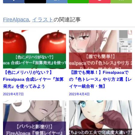
FireAlpaca
,
イラスト
の関連記事
【色にメリハリがない？】
【誰でも簡単！】Firealpacaで
Firealpaca 合成レイヤー『加算
の『色トレース』やり方 2選【レ
発光』を使ってみよう
イヤー統合有・無】
2021年4月7日
2021年4月4日