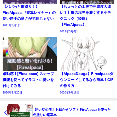
【パパっと影塗り！】
【ちょっとの工夫で完成度大違
FireAlpaca 『乗算レイヤー』の
い？】影の境界を濃くする小テ
使い勝手の良さが半端じゃない
クニック（稜線）
【FireAlpaca】
2021年4月1日
2021年3月8日
躍動感！[Firealpaca] スナップ
【AlpacaDouga】Firealpacaダ
機能を使ってイラストに勢いを
ウンロードしてるなら簡単！GIF
付けてみる
の作り方
2020年9月20日
2020年9月18日
【For初心者】お絵かきソフト FireAlpacaを使った
色塗りの超基本